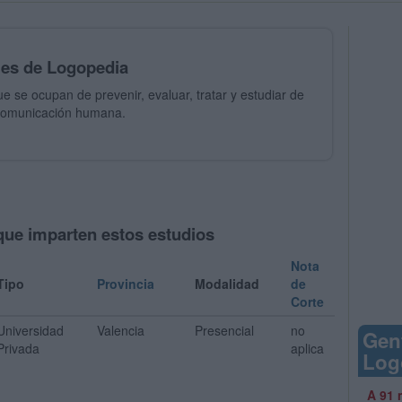
les de Logopedia
 se ocupan de prevenir, evaluar, tratar y estudiar de
a comunicación humana.
que imparten estos estudios
Nota
Tipo
Provincia
Modalidad
de
Corte
Universidad
Valencia
Presencial
no
Gen
Privada
aplica
Log
A 91 