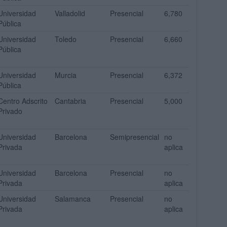
Universidad
Valladolid
Presencial
6,780
Pública
Universidad
Toledo
Presencial
6,660
Pública
Universidad
Murcia
Presencial
6,372
Pública
Centro Adscrito
Cantabria
Presencial
5,000
Privado
Universidad
Barcelona
Semipresencial
no
Privada
aplica
Universidad
Barcelona
Presencial
no
Privada
aplica
Universidad
Salamanca
Presencial
no
Privada
aplica