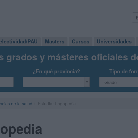
electividad/PAU
Masters
Cursos
Universidades
s grados y másteres oficiales 
¿En qué provincia?
Tipo de for
ncias de la salud
Estudiar Logopedia
gopedia