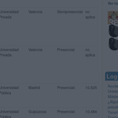
Ver t
Universidad
Valencia
Semipresencial
no
Privada
aplica
Universidad
Valencia
Presencial
no
Privada
aplica
Log
Ayuda 
Universidad
Madrid
Presencial
10,525
Unive
Pública
Máste
¿Algu
psicol
Universidad
Guipúzcoa
Presencial
10,484
Tener
Pública
Trasl