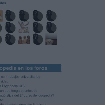
odos
opedia en los foros
con trabajos universitarios
rsidad
r Logopedia UCV
ien que tenga apuntes de
ingüística del 2° curso de logopedia?
ife
ado de expediente con la misma