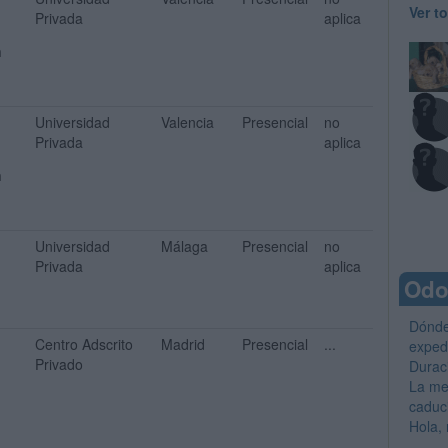
Ver t
Privada
aplica
n
Universidad
Valencia
Presencial
no
Privada
aplica
n
Universidad
Málaga
Presencial
no
Privada
aplica
Odo
Dónde
Centro Adscrito
Madrid
Presencial
...
exped
Privado
Durac
La me
caduci
Hola, 