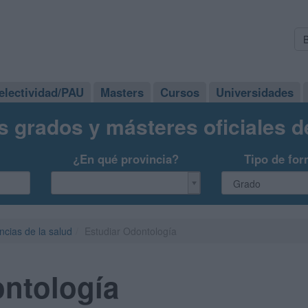
electividad/PAU
Masters
Cursos
Universidades
s grados y másteres oficiales 
¿En qué provincia?
Tipo de for
ncias de la salud
Estudiar Odontología
ontología