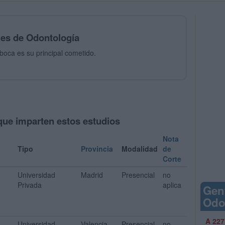
les de Odontología
a boca es su principal cometido.
que imparten estos estudios
Nota
Tipo
Provincia
Modalidad
de
Corte
Universidad
Madrid
Presencial
no
Privada
aplica
Gen
Odo
A 227
Universidad
Valencia
Presencial
no