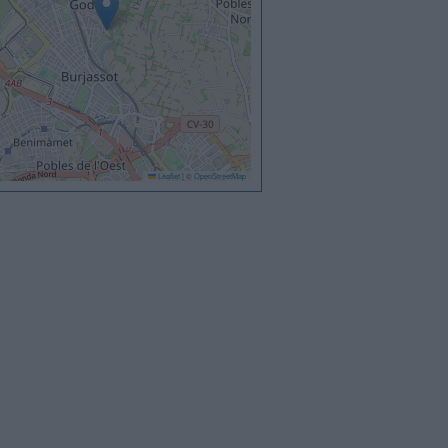
Leaflet
|
©
OpenStreetMap