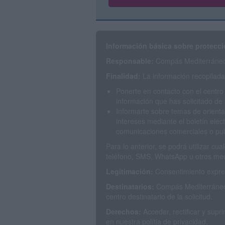
Información básica sobre protecci
Responsable:
Compás Mediterráneo 
Finalidad:
La información recopilada 
Ponerte en contacto con el centro
información que has solicitado de 
Informarte sobre temas de orienta
intereses mediante el boletín elec
comunicaciones comerciales o publ
Para lo anterior, se podrá utilizar c
teléfono, SMS, WhatsApp u otros med
Legitimación:
Consentimiento expres
Destinatarios:
Compás Mediterráneo 
centro destinatario de la solicitud.
Derechos:
Acceder, rectificar y sup
en nuestra polítia de privacidad.