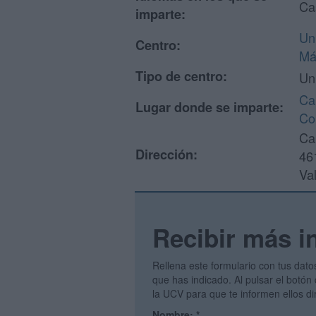
Ca
imparte:
Un
Centro:
Már
Tipo de centro:
Un
Ca
Lugar donde se imparte:
Co
Ca
Dirección:
46
Va
Recibir más i
Rellena este formulario con tus dato
que has indicado. Al pulsar el botón 
la UCV para que te informen ellos d
Nombre:
*