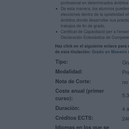
profesional en determinados ámbitos 
De esta manera, los alumnos pueden c
elecciones dentro de la optatividad o
ámbitos donde desarrollar sus prácti
trabajos de fin de grado.
Certificat de Capacitació per a l'ense
Declaración Eclesiástica de Compet
Haz click en el siguiente enlace para
de esta titulación:
Grado en Maestro e
Tipo:
Gr
Modalidad:
Pr
Nota de Corte:
no 
Coste anual (primer
5.
curso):
Duración:
4 
Créditos ECTS:
24
Idiomas en los que se