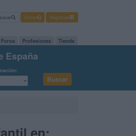
Buscar
Entrar
Regístrate
Foros
Profesiones
Tienda
de España
mación:
ntil en: