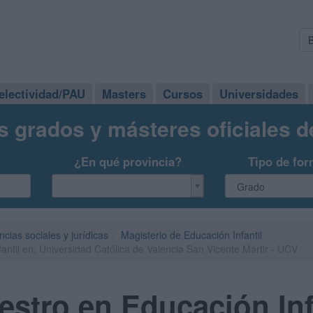
electividad/PAU
Masters
Cursos
Universidades
s grados y másteres oficiales 
¿En qué provincia?
Tipo de for
ncias sociales y jurídicas
Magisterio de Educación Infantil
ntil en: Universidad Católica de Valencia San Vicente Mártir - UCV
stro en Educación Infa