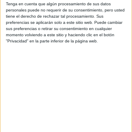
c/ Poeta Bernat Montagut, s/n
Tenga en cuenta que algún procesamiento de sus datos
46600
Alzira
personales puede no requerir de su consentimiento, pero usted
Valencia
tiene el derecho de rechazar tal procesamiento. Sus
Tel:
963 637 412
preferencias se aplicarán solo a este sitio web. Puede cambiar
Web:
https://www.ucv.es/q...
sus preferencias o retirar su consentimiento en cualquier
momento volviendo a este sitio y haciendo clic en el botón
"Privacidad" en la parte inferior de la página web.
Campus de Torrent
C/ Ramiro de Maeztu 14
46900
Torrent
Valencia
Tel:
963 637 412
Fax:
963 919 827
Web:
https://www.ucv.es/q...
Campus de Valencia (Sede Marqués de
Campo)
c/ Corona, 34
46003
Valencia
Valencia