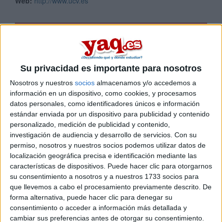
Web:
http://www.ucv.es
Campus de Edetania (Sede Godella - Sagrado
Corazón)
Calle Sagrado Corazón, 5
46110
Godella
Su privacidad es importante para nosotros
Valencia
Nosotros y nuestros
socios
almacenamos y/o accedemos a
Tel:
963 637 412
información en un dispositivo, como cookies, y procesamos
Fax:
963 901 987
datos personales, como identificadores únicos e información
estándar enviada por un dispositivo para publicidad y contenido
personalizado, medición de publicidad y contenido,
Campus de la Costera
investigación de audiencia y desarrollo de servicios.
Con su
C/ Cami Fàbrica de Paper, s/n
permiso, nosotros y nuestros socios podemos utilizar datos de
46800
Xàtiva
localización geográfica precisa e identificación mediante las
Valencia
características de dispositivos. Puede hacer clic para otorgarnos
Tel:
963 637 412
su consentimiento a nosotros y a nuestros 1733 socios para
Web:
https://www.ucv.es/q...
que llevemos a cabo el procesamiento previamente descrito. De
forma alternativa, puede hacer clic para denegar su
consentimiento o acceder a información más detallada y
Campus de la Rivera
cambiar sus preferencias antes de otorgar su consentimiento.