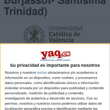
Trinidad)
Titulaciones ofrecidas
Titulación
Su privacidad es importante para nosotros
Máster Universitario en Atención Integral a Personas con Discapaci
Nosotros y nuestros
socios
almacenamos y/o accedemos a
Máster Universitario en Educación y Rehabilitación de Conductas A
información en un dispositivo, como cookies, y procesamos
datos personales, como identificadores únicos e información
estándar enviada por un dispositivo para publicidad y contenido
¡Síguenos en Facebook!
personalizado, medición de publicidad y contenido,
investigación de audiencia y desarrollo de servicios.
Con su
permiso, nosotros y nuestros socios podemos utilizar datos de
localización geográfica precisa e identificación mediante las