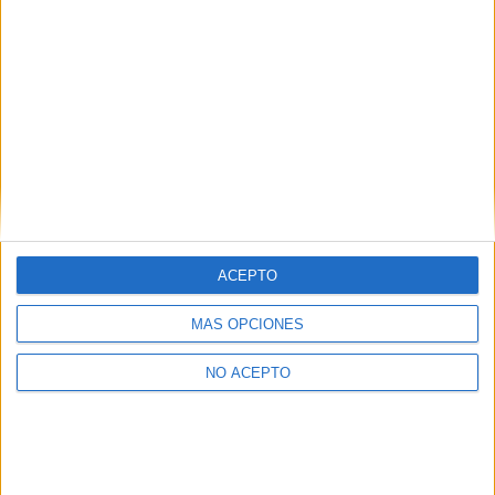
Mapa
+
−
ACEPTO
MÁS OPCIONES
NO ACEPTO
Leaflet
|
©
OpenStreetMap