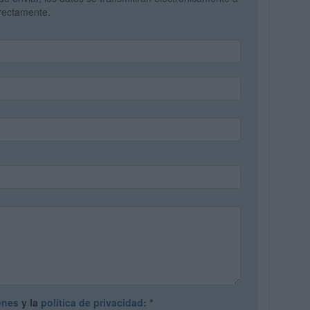
irectamente.
ones
y la
política de privacidad
:
*