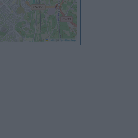
Leaflet
|
©
OpenStreetMap