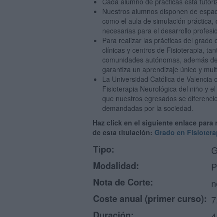
Cada alumno de prácticas está tutoriz
Nuestros alumnos disponen de espaci
como el aula de simulación práctica,
necesarias para el desarrollo profesi
Para realizar las prácticas del grad
clínicas y centros de Fisioterapia, t
comunidades autónomas, además de co
garantiza un aprendizaje único y multi
La Universidad Católica de Valencia c
Fisioterapia Neurológica del niño y el
que nuestros egresados se diferenci
demandadas por la sociedad.
Haz click en el siguiente enlace para
de esta titulación:
Grado en Fisiotera
Tipo:
G
Modalidad:
P
Nota de Corte:
n
Coste anual (primer curso):
7
Duración:
4