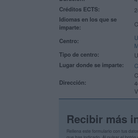
Créditos ECTS:
2
Idiomas en los que se
C
imparte:
U
Centro:
M
Tipo de centro:
U
Lugar donde se imparte:
C
C
Dirección:
4
V
Recibir más i
Rellena este formulario con tus dato
que has indicado. Al pulsar el botón 