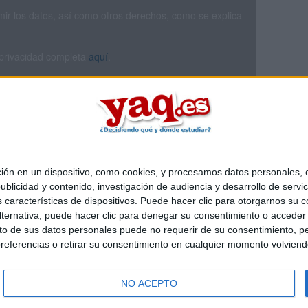
rimir los datos, así como otros derechos, como se explica
 privacidad completa
aquí
.
 en un dispositivo, como cookies, y procesamos datos personales, co
Quiénes somos
|
Contactar
|
Anúnciate
blicidad y contenido, investigación de audiencia y desarrollo de servic
o legal
|
Politica de privacidad
|
Condiciones generales
|
Política de co
as características de dispositivos. Puede hacer clic para otorgarnos su
s Mediterráneo S.L.
- Diego de León 47 - 28006 Madrid [ESPAÑA] - T
ternativa, puede hacer clic para denegar su consentimiento o acceder
 de sus datos personales puede no requerir de su consentimiento, per
referencias o retirar su consentimiento en cualquier momento volviendo 
NO ACEPTO