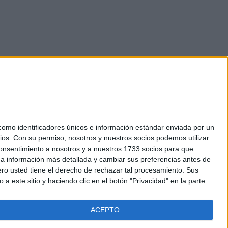
mo identificadores únicos e información estándar enviada por un
ios.
Con su permiso, nosotros y nuestros socios podemos utilizar
okies
 consentimiento a nosotros y a nuestros 1733 socios para que
el. +34 91 593 2767
 a información más detallada y cambiar sus preferencias antes de
o usted tiene el derecho de rechazar tal procesamiento. Sus
a este sitio y haciendo clic en el botón "Privacidad" en la parte
ACEPTO