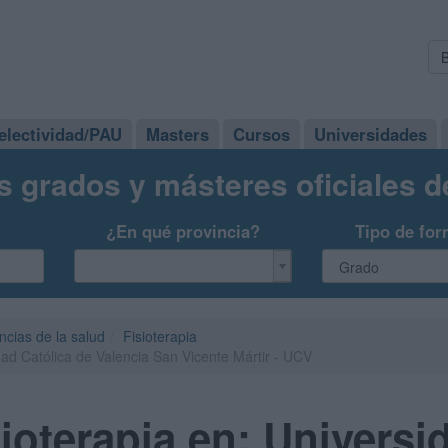
electividad/PAU
Masters
Cursos
Universidades
s grados y másteres oficiales 
¿En qué provincia?
Tipo de for
ncias de la salud
Fisioterapia
dad Católica de Valencia San Vicente Mártir - UCV
ioterapia en: Universi