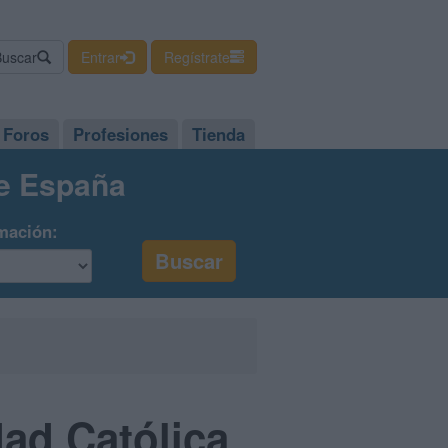
Buscar
Entrar
Regístrate
Foros
Profesiones
Tienda
de España
mación:
dad Católica