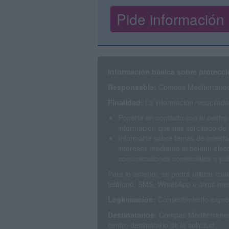
Información básica sobre protecci
Responsable:
Compás Mediterráneo 
Finalidad:
La información recopilada 
Ponerte en contacto con el centro
información que has solicitado de 
Informarte sobre temas de orienta
intereses mediante el boletín elec
comunicaciones comerciales o publ
Para lo anterior, se podrá utilizar c
teléfono, SMS, WhatsApp u otros med
Legitimación:
Consentimiento expres
Destinatarios:
Compás Mediterráneo 
centro destinatario de la solicitud.