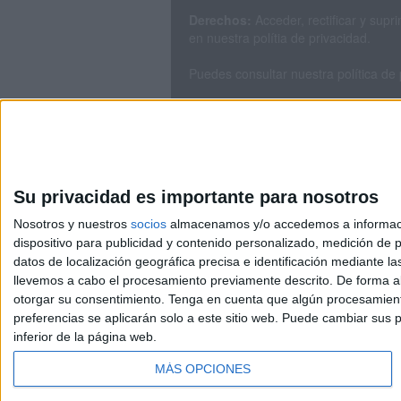
Derechos:
Acceder, rectificar y sup
en nuestra polítia de privacidad.
Puedes consultar nuestra política de
Su privacidad es importante para nosotros
Nosotros y nuestros
socios
almacenamos y/o accedemos a información
dispositivo para publicidad y contenido personalizado, medición de pu
Avis
datos de localización geográfica precisa e identificación mediante l
© 2003-2026
Compá
llevemos a cabo el procesamiento previamente descrito. De forma al
otorgar su consentimiento.
Tenga en cuenta que algún procesamiento
preferencias se aplicarán solo a este sitio web. Puede cambiar sus p
inferior de la página web.
MÁS OPCIONES