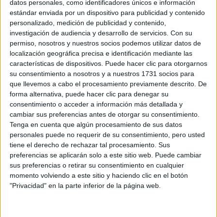
datos personales, como identificadores únicos e información
Duración:
1 años
estándar enviada por un dispositivo para publicidad y contenido
Créditos ECTS:
personalizado, medición de publicidad y contenido,
60
investigación de audiencia y desarrollo de servicios.
Con su
Idiomas en los
permiso, nosotros y nuestros socios podemos utilizar datos de
Castellano
que se imparte:
localización geográfica precisa e identificación mediante las
características de dispositivos. Puede hacer clic para otorgarnos
Universidad Católica de
Centro:
su consentimiento a nosotros y a nuestros 1731 socios para
Valencia San Vicente Mártir
que llevemos a cabo el procesamiento previamente descrito. De
Tipo de centro:
forma alternativa, puede hacer clic para denegar su
Universidad Privada
consentimiento o acceder a información más detallada y
Lugar donde se
Campus de Valencia (Virgen de
cambiar sus preferencias antes de otorgar su consentimiento.
imparte:
los Desamparados)
Tenga en cuenta que algún procesamiento de sus datos
personales puede no requerir de su consentimiento, pero usted
Calle Espartero, nº 7
tiene el derecho de rechazar tal procesamiento. Sus
Dirección:
46007 Valencia
preferencias se aplicarán solo a este sitio web. Puede cambiar
Valencia
sus preferencias o retirar su consentimiento en cualquier
momento volviendo a este sitio y haciendo clic en el botón
"Privacidad" en la parte inferior de la página web.
Recibir más