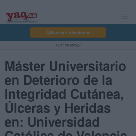
Toggl
navig
Buscar titulaciones
¿Dónde estoy?
Máster Universitario
en Deterioro de la
Integridad Cutánea,
Úlceras y Heridas
en: Universidad
Católica de Valencia