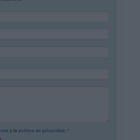
ones
y la
política de privacidad
:
*