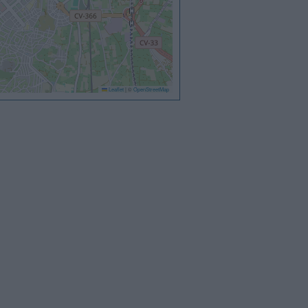
Leaflet
|
©
OpenStreetMap