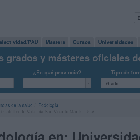
electividad/PAU
Masters
Cursos
Universidades
s grados y másteres oficiales 
¿En qué provincia?
Tipo de for
ncias de la salud
Podología
 Católica de Valencia San Vicente Mártir - UCV
ología en: Universida