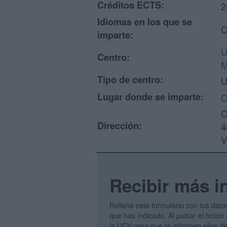
Créditos ECTS:
2
Idiomas en los que se
C
imparte:
U
Centro:
M
Tipo de centro:
U
Lugar donde se imparte:
C
C
Dirección:
4
V
Recibir más i
Rellena este formulario con tus dato
que has indicado. Al pulsar el botón 
la UCV para que te informen ellos d