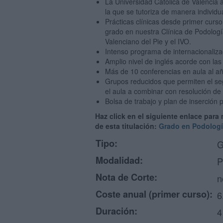
La Universidad Católica de Valencia 
la que se tutoriza de manera individ
Prácticas clínicas desde primer curso
grado en nuestra Clínica de Podología
Valenciano del Pie y el IVO.
Intenso programa de internacionaliza
Amplio nivel de inglés acorde con las
Más de 10 conferencias en aula al añ
Grupos reducidos que permiten el se
el aula a combinar con resolución de
Bolsa de trabajo y plan de inserción 
Haz click en el siguiente enlace para
de esta titulación:
Grado en Podolog
Tipo:
G
Modalidad:
P
Nota de Corte:
n
Coste anual (primer curso):
6
Duración:
4