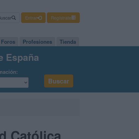
Buscar
Entrar
Regístrate
Foros
Profesiones
Tienda
de España
mación:
d Católica