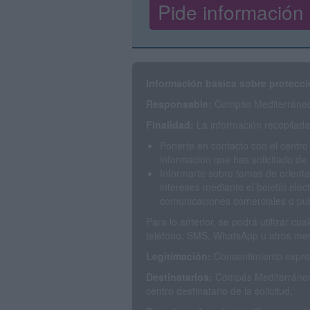
Información básica sobre protecci
Responsable:
Compás Mediterráneo 
Finalidad:
La información recopilada 
Ponerte en contacto con el centro
información que has solicitado de 
Informarte sobre temas de orienta
intereses mediante el boletín elec
comunicaciones comerciales o publ
Para lo anterior, se podrá utilizar c
teléfono, SMS, WhatsApp u otros med
Legitimación:
Consentimiento expres
Destinatarios:
Compás Mediterráneo 
centro destinatario de la solicitud.