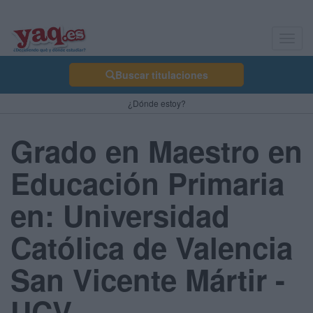
Toggl
navig
Buscar titulaciones
¿Dónde estoy?
Grado en Maestro en
Educación Primaria
en: Universidad
Católica de Valencia
San Vicente Mártir -
UCV