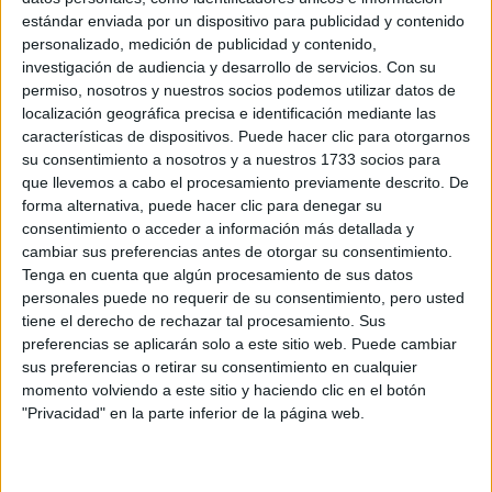
estándar enviada por un dispositivo para publicidad y contenido
Créditos ECTS:
240
personalizado, medición de publicidad y contenido,
Idiomas en los
investigación de audiencia y desarrollo de servicios.
Con su
Castellano
permiso, nosotros y nuestros socios podemos utilizar datos de
que se imparte:
localización geográfica precisa e identificación mediante las
Universidad Católica de
características de dispositivos. Puede hacer clic para otorgarnos
Centro:
Valencia San Vicente Mártir
su consentimiento a nosotros y a nuestros 1733 socios para
que llevemos a cabo el procesamiento previamente descrito. De
Tipo de centro:
Universidad Privada
forma alternativa, puede hacer clic para denegar su
Lugar donde se
Campus de Edetania (Sede
consentimiento o acceder a información más detallada y
cambiar sus preferencias antes de otorgar su consentimiento.
imparte:
Godella - Sagrado Corazón)
Tenga en cuenta que algún procesamiento de sus datos
Calle Sagrado Corazón, 5
personales puede no requerir de su consentimiento, pero usted
Dirección:
46110 Godella
tiene el derecho de rechazar tal procesamiento. Sus
preferencias se aplicarán solo a este sitio web. Puede cambiar
Valencia
sus preferencias o retirar su consentimiento en cualquier
momento volviendo a este sitio y haciendo clic en el botón
"Privacidad" en la parte inferior de la página web.
Recibir más
información