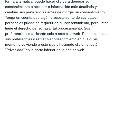
forma alternativa, puede hacer clic para denegar su
Titulaciones ofrecidas
consentimiento o acceder a información más detallada y
Sede
cambiar sus preferencias antes de otorgar su consentimiento.
Tenga en cuenta que algún procesamiento de sus datos
Titulación
personales puede no requerir de su consentimiento, pero usted
Grado en Podología
tiene el derecho de rechazar tal procesamiento. Sus
preferencias se aplicarán solo a este sitio web. Puede cambiar
Grado en Psicología
sus preferencias o retirar su consentimiento en cualquier
Grado en Arte para Videojuegos
momento volviendo a este sitio y haciendo clic en el botón
"Privacidad" en la parte inferior de la página web.
Grado en Ciberseguridad
Grado en Ciencias de la Actividad Física y del Deporte
Grado en Diseño y Desarrollo de Videojuegos
Grado en Fisioterapia
Grado en Gestión Deportiva
Grado en Producción Musical y Sonido para la Industria del Entret
Doble Grado en Fisioterapia y Ciencias de la Actividad Física y del
Máster Universitario en Fisiología Avanzada del Ejercicio para el R
Máster Universitario en Fisioterapia del Suelo Pélvico y Complejo 