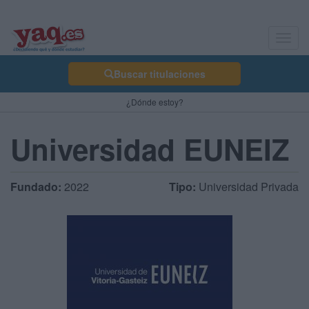
Toggl
navig
Buscar titulaciones
¿Dónde estoy?
Universidad EUNEIZ
Fundado:
2022
Tipo:
Universidad Privada