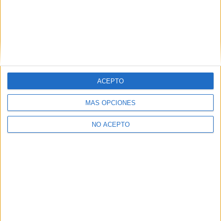
+
−
ACEPTO
MÁS OPCIONES
NO ACEPTO
Leaflet
|
©
OpenStreetMap
Contactar
Dirección:
Paseo de la Biosfera, 6
01013
Vitoria-Gasteiz
Álava