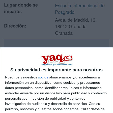
Lugar donde se
Escuela Internacional de
imparte:
Posgrado
Avda. de Madrid, 13
Dirección:
18012 Granada
Granada
Recibir más
información
Su privacidad es importante para nosotros
Rellena este formulario con tus datos y un texto con las
Nosotros y nuestros
socios
almacenamos y/o accedemos a
preguntas que quieres hacer. Al pulsar el botón de enviar,
información en un dispositivo, como cookies, y procesamos
los datos y la pregunta que has introducido se enviarán
datos personales, como identificadores únicos e información
por correo electrónico al centro educativo para que te
estándar enviada por un dispositivo para publicidad y contenido
respondan ellos directamente.
personalizado, medición de publicidad y contenido,
Tu nombre:
*
investigación de audiencia y desarrollo de servicios.
Con su
permiso, nosotros y nuestros socios podemos utilizar datos de