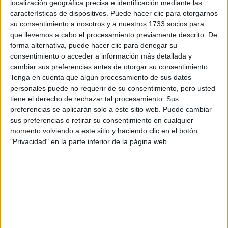
localización geográfica precisa e identificación mediante las
Tus apellidos:
*
características de dispositivos. Puede hacer clic para otorgarnos
su consentimiento a nosotros y a nuestros 1733 socios para
Tu email:
*
que llevemos a cabo el procesamiento previamente descrito. De
forma alternativa, puede hacer clic para denegar su
consentimiento o acceder a información más detallada y
¿Qué quieres preguntar?
*
cambiar sus preferencias antes de otorgar su consentimiento.
Tenga en cuenta que algún procesamiento de sus datos
personales puede no requerir de su consentimiento, pero usted
tiene el derecho de rechazar tal procesamiento. Sus
preferencias se aplicarán solo a este sitio web. Puede cambiar
sus preferencias o retirar su consentimiento en cualquier
momento volviendo a este sitio y haciendo clic en el botón
Escribe aquí las dudas o preguntas que te gustaría que te
respondieran: plazos de preinscripción, precios, plazas
"Privacidad" en la parte inferior de la página web.
disponibles…:
Acepto los
términos y condiciones
y la
política de
privacidad
:
*