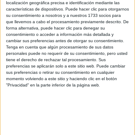
localización geográfica precisa e identificación mediante las
características de dispositivos. Puede hacer clic para otorgarnos
Tus apellidos:
*
su consentimiento a nosotros y a nuestros 1733 socios para
que llevemos a cabo el procesamiento previamente descrito. De
forma alternativa, puede hacer clic para denegar su
Tu email:
*
consentimiento o acceder a información más detallada y
cambiar sus preferencias antes de otorgar su consentimiento.
¿Qué quieres preguntar?
*
Tenga en cuenta que algún procesamiento de sus datos
personales puede no requerir de su consentimiento, pero usted
tiene el derecho de rechazar tal procesamiento. Sus
preferencias se aplicarán solo a este sitio web. Puede cambiar
sus preferencias o retirar su consentimiento en cualquier
momento volviendo a este sitio y haciendo clic en el botón
"Privacidad" en la parte inferior de la página web.
Escribe aquí las dudas o preguntas que te gustaría que te
respondieran: plazos de preinscripción, precios, plazas
disponibles…:
Acepto los
términos y condiciones
y la
política de
privacidad
:
*