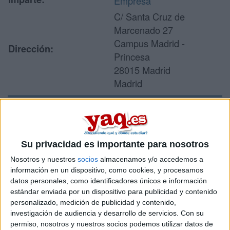
Empresa
C/ Santa Cruz de
Marcenado 27
Campus Madrid -
Dirección:
Princesa
28015 Madrid
Madrid
Recibir más
información
Su privacidad es importante para nosotros
Nosotros y nuestros
socios
almacenamos y/o accedemos a
Rellena este formulario con tus datos y un texto con las
información en un dispositivo, como cookies, y procesamos
preguntas que quieres hacer. Al pulsar el botón de enviar,
datos personales, como identificadores únicos e información
los datos y la pregunta que has introducido se enviarán
estándar enviada por un dispositivo para publicidad y contenido
por correo electrónico al centro educativo para que te
personalizado, medición de publicidad y contenido,
respondan ellos directamente.
investigación de audiencia y desarrollo de servicios.
Con su
permiso, nosotros y nuestros socios podemos utilizar datos de
Tu nombre:
*