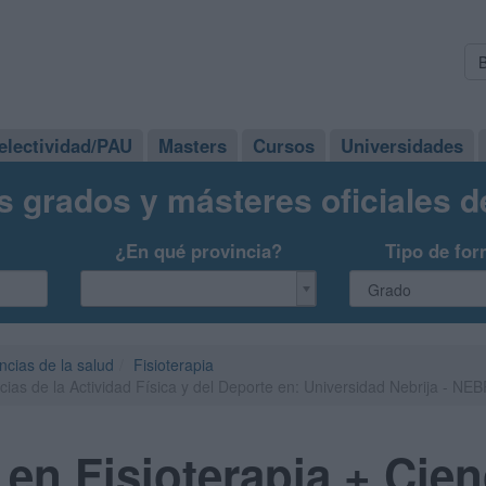
electividad/PAU
Masters
Cursos
Universidades
s grados y másteres oficiales 
¿En qué provincia?
Tipo de for
ncias de la salud
Fisioterapia
cias de la Actividad Física y del Deporte en: Universidad Nebrija - NE
en Fisioterapia + Cien