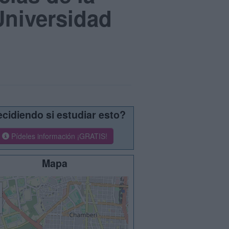
Universidad
cidiendo si estudiar esto?
Pídeles información ¡GRATIS!
Mapa