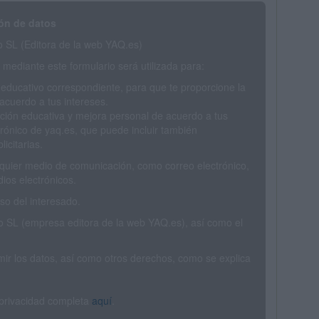
ón de datos
SL (Editora de la web YAQ.es)
mediante este formulario será utilizada para:
 educativo correspondiente, para que te proporcione la
acuerdo a tus intereses.
ción educativa y mejora personal de acuerdo a tus
trónico de yaq.es, que puede incluir también
icitarias.
ualquier medio de comunicación, como correo electrónico,
ios electrónicos.
o del interesado.
SL (empresa editora de la web YAQ.es), así como el
rimir los datos, así como otros derechos, como se explica
 privacidad completa
aquí
.