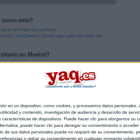
s como ésta?
í para ver todas las opciones
Física y del Deporte: Pincha aquí para ver todas las
sitario en Madrid?
os mayores en Madrid
 en un dispositivo, como cookies, y procesamos datos personales, co
Quiénes somos
|
Contactar
|
Anúnciate
blicidad y contenido, investigación de audiencia y desarrollo de servic
o legal
|
Politica de privacidad
|
Condiciones generales
|
Política de co
as características de dispositivos. Puede hacer clic para otorgarnos su
s Mediterráneo S.L.
- Diego de León 47 - 28006 Madrid [ESPAÑA] - T
ternativa, puede hacer clic para denegar su consentimiento o acceder
 de sus datos personales puede no requerir de su consentimiento, per
referencias o retirar su consentimiento en cualquier momento volviendo 