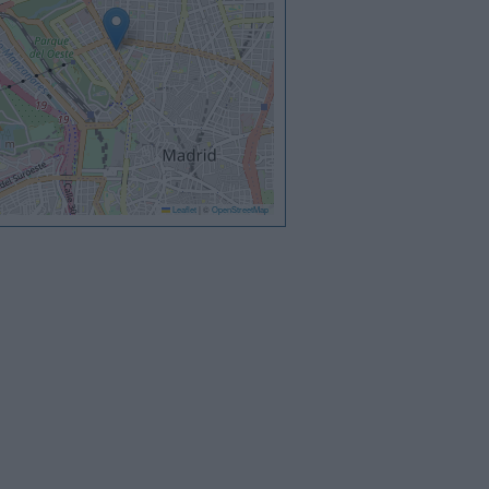
Leaflet
|
©
OpenStreetMap