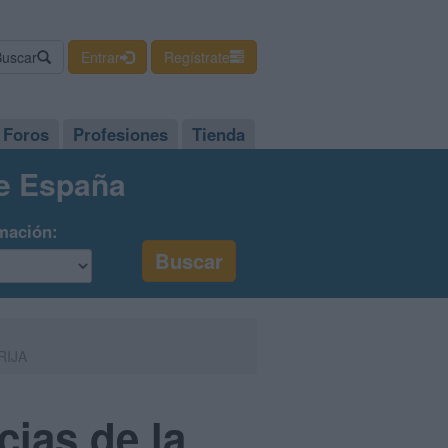
Buscar
Entrar
Regístrate
Foros
Profesiones
Tienda
de España
mación:
BRIJA
cias de la