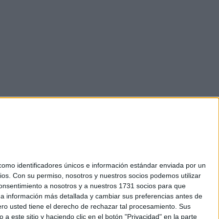
mo identificadores únicos e información estándar enviada por un
ios.
Con su permiso, nosotros y nuestros socios podemos utilizar
okies
 consentimiento a nosotros y a nuestros 1731 socios para que
el. +34 91 593 2767
 a información más detallada y cambiar sus preferencias antes de
o usted tiene el derecho de rechazar tal procesamiento. Sus
a este sitio y haciendo clic en el botón "Privacidad" en la parte