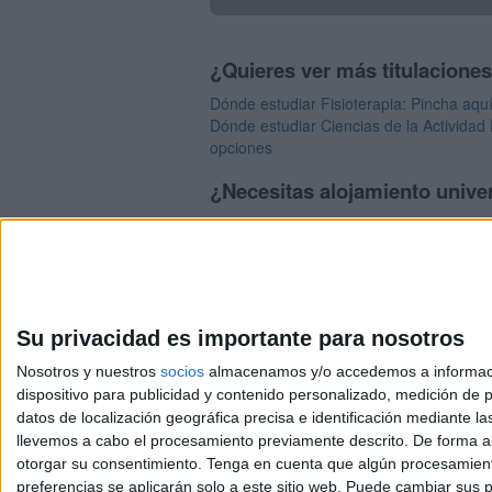
¿Quieres ver más titulacione
Dónde estudiar Fisioterapia: Pincha aqu
Dónde estudiar Ciencias de la Actividad 
opciones
¿Necesitas alojamiento univer
>> Residencias de estudiantes y colegi
Su privacidad es importante para nosotros
Nosotros y nuestros
socios
almacenamos y/o accedemos a información
dispositivo para publicidad y contenido personalizado, medición de pu
Avis
datos de localización geográfica precisa e identificación mediante l
© 2003-2026
Compá
llevemos a cabo el procesamiento previamente descrito. De forma al
otorgar su consentimiento.
Tenga en cuenta que algún procesamiento
preferencias se aplicarán solo a este sitio web. Puede cambiar sus p