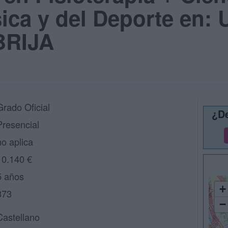
sica y del Deporte en: 
BRIJA
Grado Oficial
¿De
Presencial
no aplica
10.140 €
5 años
+
373
−
Castellano