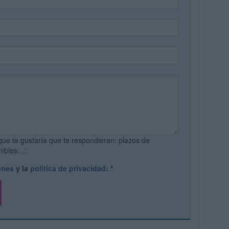
que te gustaría que te respondieran: plazos de
onibles…:
ones
y la
política de privacidad
:
*