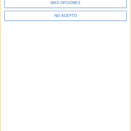
MÁS OPCIONES
¿Necesitas alojamiento universitario en Madrid?
>> Residencias de estudiantes y colegios mayores en Madrid
NO ACEPTO
¿Decidiendo si estudiar esto?
Pídeles información ¡GRATIS!
Mapa
+
−