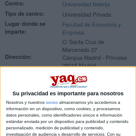
Centro:
Universidad Nebrija
Tipo de centro:
Universidad Privada
Lugar donde se
Facultad de Economía y
imparte:
Empresa
C/ Santa Cruz de
Marcenado 27
Dirección:
Campus Madrid - Princesa
28015 Madrid
Madrid
Su privacidad es importante para nosotros
Recibir más
Nosotros y nuestros
socios
almacenamos y/o accedemos a
información
información en un dispositivo, como cookies, y procesamos
datos personales, como identificadores únicos e información
estándar enviada por un dispositivo para publicidad y contenido
Rellena este formulario con tus datos y un texto con las
personalizado, medición de publicidad y contenido,
preguntas que quieres hacer. Al pulsar el botón de enviar,
investigación de audiencia y desarrollo de servicios.
Con su