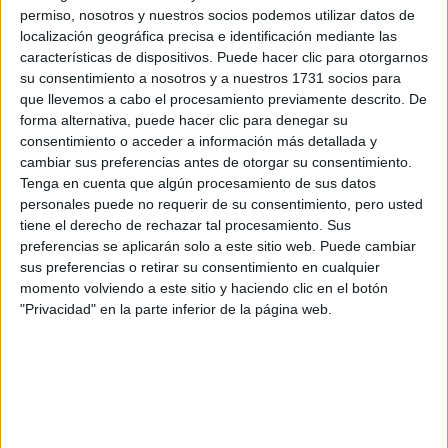
los datos y la pregunta que has introducido se enviarán
permiso, nosotros y nuestros socios podemos utilizar datos de
por correo electrónico al centro educativo para que te
localización geográfica precisa e identificación mediante las
respondan ellos directamente.
características de dispositivos. Puede hacer clic para otorgarnos
Tu nombre:
*
su consentimiento a nosotros y a nuestros 1731 socios para
que llevemos a cabo el procesamiento previamente descrito. De
forma alternativa, puede hacer clic para denegar su
Tus apellidos:
*
consentimiento o acceder a información más detallada y
cambiar sus preferencias antes de otorgar su consentimiento.
Tu email:
*
Tenga en cuenta que algún procesamiento de sus datos
personales puede no requerir de su consentimiento, pero usted
tiene el derecho de rechazar tal procesamiento. Sus
¿Qué quieres preguntar?
*
preferencias se aplicarán solo a este sitio web. Puede cambiar
sus preferencias o retirar su consentimiento en cualquier
momento volviendo a este sitio y haciendo clic en el botón
"Privacidad" en la parte inferior de la página web.
Escribe aquí las dudas o preguntas que te gustaría que te
respondieran: plazos de preinscripción, precios, plazas
disponibles…:
Acepto los
términos y condiciones
y la
política de