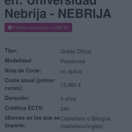
Nebrija - NEBRIJA
Pídeles información ¡GRATIS!
Tipo:
Grado Oficial
Modalidad:
Presencial
Nota de Corte:
no aplica
Coste anual (primer
12.860 €
curso):
Duración:
5 años
Créditos ECTS:
240
Idiomas en los que se
Castellano o Bilingüe
imparte:
(castellano/inglés)