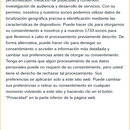
personalizado, medición de publicidad y contenido,
investigación de audiencia y desarrollo de servicios.
Con su
Rellena este formulario con tus datos y un texto con las
permiso, nosotros y nuestros socios podemos utilizar datos de
preguntas que quieres hacer. Al pulsar el botón de enviar,
localización geográfica precisa e identificación mediante las
los datos y la pregunta que has introducido se enviarán
características de dispositivos. Puede hacer clic para otorgarnos
por correo electrónico al centro educativo para que te
su consentimiento a nosotros y a nuestros 1733 socios para
respondan ellos directamente.
que llevemos a cabo el procesamiento previamente descrito. De
Tu nombre:
*
forma alternativa, puede hacer clic para denegar su
consentimiento o acceder a información más detallada y
cambiar sus preferencias antes de otorgar su consentimiento.
Tus apellidos:
*
Tenga en cuenta que algún procesamiento de sus datos
personales puede no requerir de su consentimiento, pero usted
Tu email:
*
tiene el derecho de rechazar tal procesamiento. Sus
preferencias se aplicarán solo a este sitio web. Puede cambiar
sus preferencias o retirar su consentimiento en cualquier
¿Qué quieres preguntar?
*
momento volviendo a este sitio y haciendo clic en el botón
"Privacidad" en la parte inferior de la página web.
Escribe aquí las dudas o preguntas que te gustaría que te