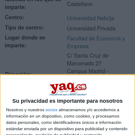
Castellano
imparte:
Centro:
Universidad Nebrija
Tipo de centro:
Universidad Privada
Lugar donde se
Facultad de Economía y
imparte:
Empresa
C/ Santa Cruz de
Marcenado 27
Campus Madrid -
Dirección:
Princesa
28015 Madrid
Madrid
Su privacidad es importante para nosotros
Nosotros y nuestros
socios
almacenamos y/o accedemos a
información en un dispositivo, como cookies, y procesamos
Recibir más
datos personales, como identificadores únicos e información
información
estándar enviada por un dispositivo para publicidad y contenido