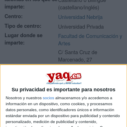
imparte:
(castellano/inglés)
Centro:
Universidad Nebrija
Tipo de centro:
Universidad Privada
Lugar donde se
Facultad de Comunicación y
imparte:
Artes
C/ Santa Cruz de
Marcenado, 27
Dirección:
Campus Madrid - Princesa
28015 Madrid
Madrid
Su privacidad es importante para nosotros
Nosotros y nuestros
socios
almacenamos y/o accedemos a
Recibir más
información en un dispositivo, como cookies, y procesamos
datos personales, como identificadores únicos e información
información
estándar enviada por un dispositivo para publicidad y contenido
personalizado, medición de publicidad y contenido,