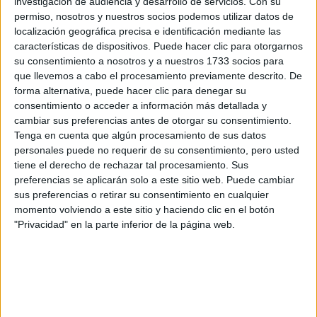
investigación de audiencia y desarrollo de servicios.
Con su
Rellena este formulario con tus datos y un texto con las
permiso, nosotros y nuestros socios podemos utilizar datos de
preguntas que quieres hacer. Al pulsar el botón de enviar,
localización geográfica precisa e identificación mediante las
los datos y la pregunta que has introducido se enviarán
por correo electrónico al centro educativo para que te
características de dispositivos. Puede hacer clic para otorgarnos
respondan ellos directamente.
su consentimiento a nosotros y a nuestros 1733 socios para
que llevemos a cabo el procesamiento previamente descrito. De
Tu nombre:
*
forma alternativa, puede hacer clic para denegar su
consentimiento o acceder a información más detallada y
Tus apellidos:
*
cambiar sus preferencias antes de otorgar su consentimiento.
Tenga en cuenta que algún procesamiento de sus datos
personales puede no requerir de su consentimiento, pero usted
Tu email:
*
tiene el derecho de rechazar tal procesamiento. Sus
preferencias se aplicarán solo a este sitio web. Puede cambiar
sus preferencias o retirar su consentimiento en cualquier
¿Qué quieres preguntar?
*
momento volviendo a este sitio y haciendo clic en el botón
"Privacidad" en la parte inferior de la página web.
Escribe aquí las dudas o preguntas que te gustaría que te
respondieran: plazos de preinscripción, precios, plazas