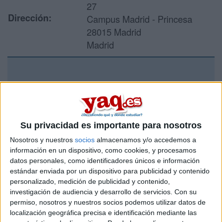
27
Dirección:
Campus Madrid - Princesa
28015 Madrid
Madrid
Recibir más
información
Su privacidad es importante para nosotros
Rellena este formulario con tus datos y un texto con las
preguntas que quieres hacer. Al pulsar el botón de enviar,
Nosotros y nuestros
socios
almacenamos y/o accedemos a
los datos y la pregunta que has introducido se enviarán
información en un dispositivo, como cookies, y procesamos
por correo electrónico al centro educativo para que te
datos personales, como identificadores únicos e información
respondan ellos directamente.
estándar enviada por un dispositivo para publicidad y contenido
Tu nombre:
*
personalizado, medición de publicidad y contenido,
investigación de audiencia y desarrollo de servicios.
Con su
permiso, nosotros y nuestros socios podemos utilizar datos de
Tus apellidos:
*
localización geográfica precisa e identificación mediante las