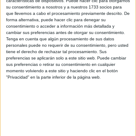
características de dispositivos. Puede hacer clic para otorgarnos
su consentimiento a nosotros y a nuestros 1733 socios para
Tu email:
*
que llevemos a cabo el procesamiento previamente descrito. De
forma alternativa, puede hacer clic para denegar su
¿Qué quieres preguntar?
*
consentimiento o acceder a información más detallada y
cambiar sus preferencias antes de otorgar su consentimiento.
Tenga en cuenta que algún procesamiento de sus datos
personales puede no requerir de su consentimiento, pero usted
tiene el derecho de rechazar tal procesamiento. Sus
preferencias se aplicarán solo a este sitio web. Puede cambiar
sus preferencias o retirar su consentimiento en cualquier
Escribe aquí las dudas o preguntas que te gustaría que te
momento volviendo a este sitio y haciendo clic en el botón
respondieran: plazos de preinscripción, precios, plazas
"Privacidad" en la parte inferior de la página web.
disponibles…:
Acepto los
términos y condiciones
y la
política de
privacidad
:
*