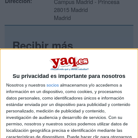
Dirección:
Campus Madrid - Princesa
28015 Madrid
Madrid
Recibir más
información
Rellena este formulario con tus datos y un texto con las
preguntas que quieres hacer. Al pulsar el botón de enviar,
Su privacidad es importante para nosotros
los datos y la pregunta que has introducido se enviarán
Nosotros y nuestros
socios
almacenamos y/o accedemos a
por correo electrónico al centro educativo para que te
información en un dispositivo, como cookies, y procesamos
respondan ellos directamente.
datos personales, como identificadores únicos e información
Tu nombre:
*
estándar enviada por un dispositivo para publicidad y contenido
personalizado, medición de publicidad y contenido,
investigación de audiencia y desarrollo de servicios.
Con su
Tus apellidos:
*
permiso, nosotros y nuestros socios podemos utilizar datos de
localización geográfica precisa e identificación mediante las
Tu email:
*
características de dispositivos. Puede hacer clic para otorgarnos