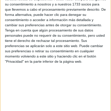
su consentimiento a nosotros y a nuestros 1733 socios para
que llevemos a cabo el procesamiento previamente descrito. De
¿Qué quieres preguntar?
*
forma alternativa, puede hacer clic para denegar su
consentimiento o acceder a información más detallada y
cambiar sus preferencias antes de otorgar su consentimiento.
Tenga en cuenta que algún procesamiento de sus datos
personales puede no requerir de su consentimiento, pero usted
tiene el derecho de rechazar tal procesamiento. Sus
preferencias se aplicarán solo a este sitio web. Puede cambiar
Escribe aquí las dudas o preguntas que te gustaría que te
respondieran: plazos de preinscripción, precios, plazas
sus preferencias o retirar su consentimiento en cualquier
disponibles…:
momento volviendo a este sitio y haciendo clic en el botón
"Privacidad" en la parte inferior de la página web.
Acepto los
términos y condiciones
y la
política de
privacidad
:
*
Información básica sobre protección de datos