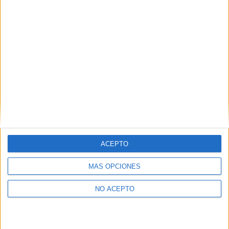
como otros derechos, como se explica en nuestra polítia de
privacidad.
Puedes consultar nuestra política de privacidad completa
aquí
.
¿Quieres ver más titulaciones como ésta?
Dónde estudiar Seguridad y Control de Riesgos: Pincha aquí para
ver todas las opciones
¿Necesitas alojamiento universitario en Madrid?
ACEPTO
>> Residencias de estudiantes y colegios mayores en Madrid
MÁS OPCIONES
¿Decidiendo si estudiar esto?
NO ACEPTO
Pídeles información ¡GRATIS!
Mapa