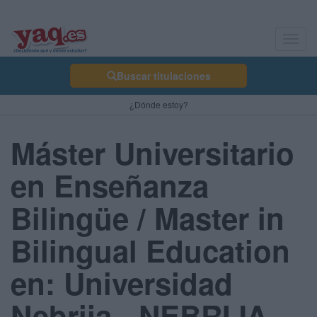
Toggl
navig
Buscar titulaciones
¿Dónde estoy?
Máster Universitario
en Enseñanza
Bilingüe / Master in
Bilingual Education
en: Universidad
Nebrija - NEBRIJA