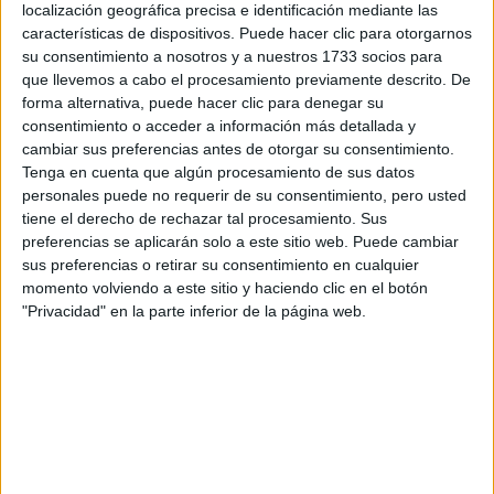
localización geográfica precisa e identificación mediante las
características de dispositivos. Puede hacer clic para otorgarnos
Tus apellidos:
*
su consentimiento a nosotros y a nuestros 1733 socios para
que llevemos a cabo el procesamiento previamente descrito. De
forma alternativa, puede hacer clic para denegar su
Tu email:
*
consentimiento o acceder a información más detallada y
cambiar sus preferencias antes de otorgar su consentimiento.
¿Qué quieres preguntar?
*
Tenga en cuenta que algún procesamiento de sus datos
personales puede no requerir de su consentimiento, pero usted
tiene el derecho de rechazar tal procesamiento. Sus
preferencias se aplicarán solo a este sitio web. Puede cambiar
sus preferencias o retirar su consentimiento en cualquier
momento volviendo a este sitio y haciendo clic en el botón
"Privacidad" en la parte inferior de la página web.
Escribe aquí las dudas o preguntas que te gustaría que te
respondieran: plazos de preinscripción, precios, plazas
disponibles…:
Acepto los
términos y condiciones
y la
política de
privacidad
:
*