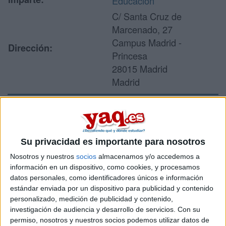
Educación
C/ Santa Cruz de
Marcenado, 27
Campus Madrid -
Dirección:
Princesa
28015 Madrid
Madrid
Recibir más
información
Su privacidad es importante para nosotros
Nosotros y nuestros
socios
almacenamos y/o accedemos a
Rellena este formulario con tus datos y un texto con las
información en un dispositivo, como cookies, y procesamos
preguntas que quieres hacer. Al pulsar el botón de enviar,
datos personales, como identificadores únicos e información
los datos y la pregunta que has introducido se enviarán
estándar enviada por un dispositivo para publicidad y contenido
por correo electrónico al centro educativo para que te
personalizado, medición de publicidad y contenido,
respondan ellos directamente.
investigación de audiencia y desarrollo de servicios.
Con su
permiso, nosotros y nuestros socios podemos utilizar datos de
Tu nombre:
*