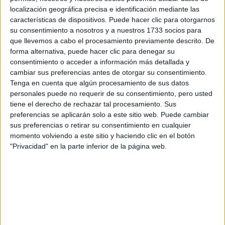
respondan ellos directamente.
localización geográfica precisa e identificación mediante las
Tu nombre:
*
características de dispositivos. Puede hacer clic para otorgarnos
su consentimiento a nosotros y a nuestros 1733 socios para
que llevemos a cabo el procesamiento previamente descrito. De
Tus apellidos:
*
forma alternativa, puede hacer clic para denegar su
consentimiento o acceder a información más detallada y
Tu email:
*
cambiar sus preferencias antes de otorgar su consentimiento.
Tenga en cuenta que algún procesamiento de sus datos
personales puede no requerir de su consentimiento, pero usted
¿Qué quieres preguntar?
*
tiene el derecho de rechazar tal procesamiento. Sus
preferencias se aplicarán solo a este sitio web. Puede cambiar
sus preferencias o retirar su consentimiento en cualquier
momento volviendo a este sitio y haciendo clic en el botón
"Privacidad" en la parte inferior de la página web.
Escribe aquí las dudas o preguntas que te gustaría que te
respondieran: plazos de preinscripción, precios, plazas
disponibles…:
Acepto los
términos y condiciones
y la
política de
privacidad
:
*