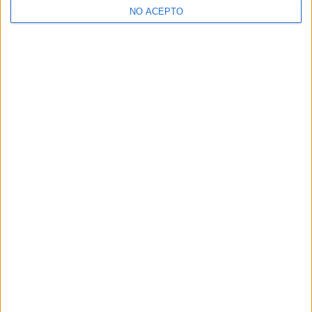
NO ACEPTO
¿Decidiendo si estudiar esto?
Pídeles información ¡GRATIS!
Mapa
+
−