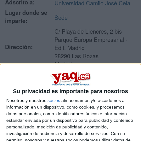
Adscrito a:
Universidad Camilo José Cela
Lugar donde se
Sede
imparte:
C/ Playa de Liencres, 2 bis
Parque Europa Empresarial -
Dirección:
Edif. Madrid
28290 Las Rozas
Madrid
Recibir más
Su privacidad es importante para nosotros
información
Nosotros y nuestros
socios
almacenamos y/o accedemos a
información en un dispositivo, como cookies, y procesamos
datos personales, como identificadores únicos e información
Rellena este formulario con tus datos y un texto con las
estándar enviada por un dispositivo para publicidad y contenido
preguntas que quieres hacer. Al pulsar el botón de enviar,
personalizado, medición de publicidad y contenido,
los datos y la pregunta que has introducido se enviarán
investigación de audiencia y desarrollo de servicios.
Con su
por correo electrónico al centro educativo para que te
permiso, nosotros y nuestros socios podemos utilizar datos de