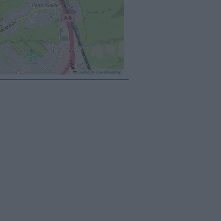
Leaflet
|
©
OpenStreetMap