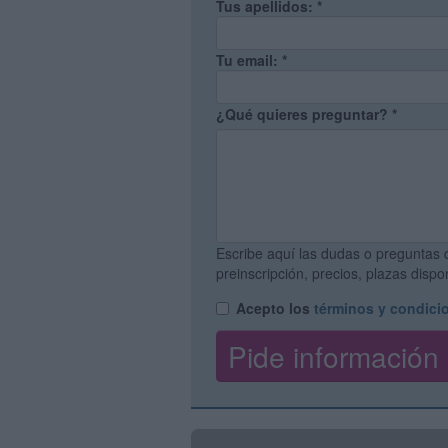
Tus apellidos:
*
Tu email:
*
¿Qué quieres preguntar?
*
Escribe aquí las dudas o preguntas 
preinscripción, precios, plazas disp
Acepto los
términos y condici