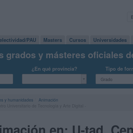
electividad/PAU
Masters
Cursos
Universidades
s grados y másteres oficiales 
¿En qué provincia?
Tipo de for
es y humanidades
Animación
o Universitario de Tecnología y Arte Digital -
mación en: U-tad, Cen