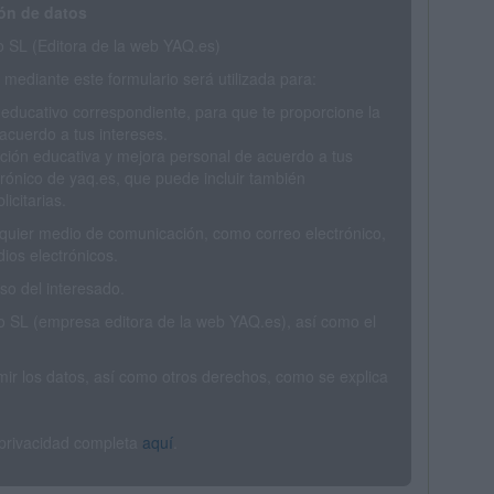
ón de datos
SL (Editora de la web YAQ.es)
mediante este formulario será utilizada para:
 educativo correspondiente, para que te proporcione la
acuerdo a tus intereses.
ción educativa y mejora personal de acuerdo a tus
trónico de yaq.es, que puede incluir también
icitarias.
ualquier medio de comunicación, como correo electrónico,
ios electrónicos.
o del interesado.
SL (empresa editora de la web YAQ.es), así como el
rimir los datos, así como otros derechos, como se explica
 privacidad completa
aquí
.