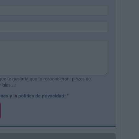
que te gustaría que te respondieran: plazos de
onibles…:
ones
y la
política de privacidad
:
*