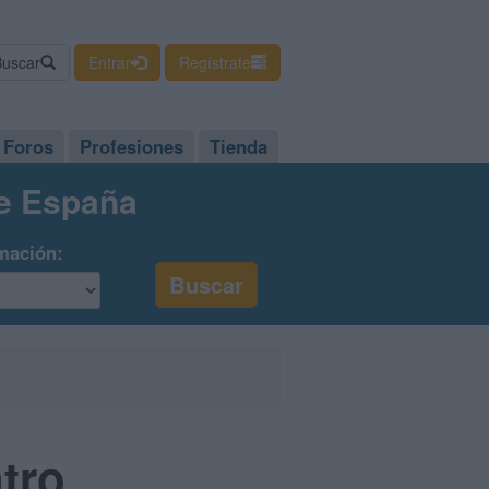
Buscar
Entrar
Regístrate
Foros
Profesiones
Tienda
de España
mación:
tro