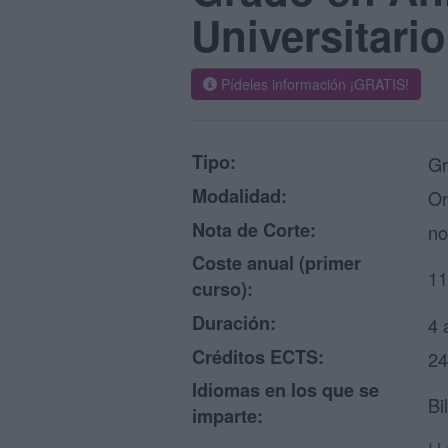
Universitario
Pídeles información ¡GRATIS!
Tipo:
Gr
Modalidad:
On
Nota de Corte:
no
Coste anual (primer
11
curso):
Duración:
4 
Créditos ECTS:
24
Idiomas en los que se
Bi
imparte: