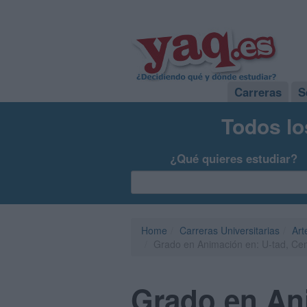
Carreras
S
Todos lo
¿Qué quieres estudiar?
Home
Carreras Universitarias
Art
Grado en Animación en: U-tad, Centr
Grado en Ani