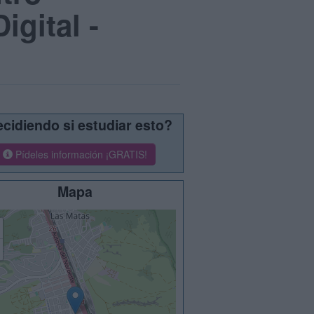
igital -
cidiendo si estudiar esto?
Pídeles información ¡GRATIS!
Mapa