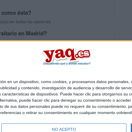
s como ésta?
para ver todas las opciones
sitario en Madrid?
os mayores en Madrid
 en un dispositivo, como cookies, y procesamos datos personales, co
Quiénes somos
|
Contactar
|
Anúnciate
blicidad y contenido, investigación de audiencia y desarrollo de servic
o legal
|
Politica de privacidad
|
Condiciones generales
|
Política de co
as características de dispositivos. Puede hacer clic para otorgarnos su
s Mediterráneo S.L.
- Diego de León 47 - 28006 Madrid [ESPAÑA] - T
ternativa, puede hacer clic para denegar su consentimiento o acceder
 de sus datos personales puede no requerir de su consentimiento, per
referencias o retirar su consentimiento en cualquier momento volviendo 
NO ACEPTO