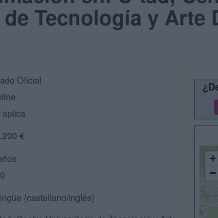
 de Tecnología y Arte D
ado Oficial
¿De
line
 aplica
.200 €
años
+
−
0
lingüe (castellano/inglés)