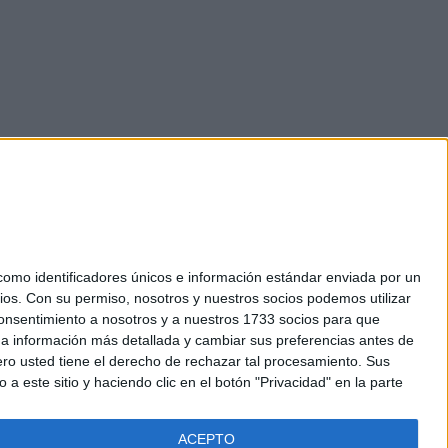
mo identificadores únicos e información estándar enviada por un
ios.
Con su permiso, nosotros y nuestros socios podemos utilizar
okies
 consentimiento a nosotros y a nuestros 1733 socios para que
el. +34 91 593 2767
 a información más detallada y cambiar sus preferencias antes de
o usted tiene el derecho de rechazar tal procesamiento. Sus
a este sitio y haciendo clic en el botón "Privacidad" en la parte
ACEPTO