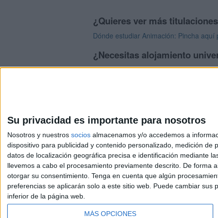
¿Quieres ver más titulacione
Dónde estudiar Animación: Pincha aquí 
¿Necesitas alojamiento univer
>> Residencias de estudiantes y colegi
Su privacidad es importante para nosotros
Nosotros y nuestros
socios
almacenamos y/o accedemos a información
dispositivo para publicidad y contenido personalizado, medición de pu
Avis
datos de localización geográfica precisa e identificación mediante l
© 2003-2026
Compá
llevemos a cabo el procesamiento previamente descrito. De forma al
otorgar su consentimiento.
Tenga en cuenta que algún procesamiento
preferencias se aplicarán solo a este sitio web. Puede cambiar sus p
inferior de la página web.
MÁS OPCIONES