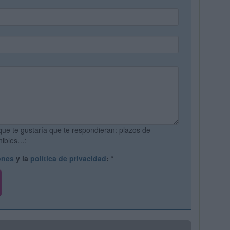
que te gustaría que te respondieran: plazos de
onibles…:
ones
y la
política de privacidad
:
*