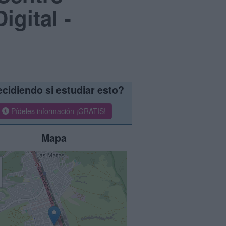
igital -
cidiendo si estudiar esto?
Pídeles información ¡GRATIS!
Mapa