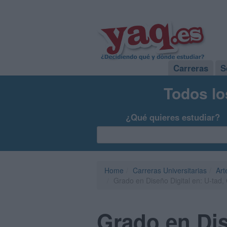
Carreras
S
Todos lo
¿Qué quieres estudiar?
Home
Carreras Universitarias
Art
Grado en Diseño Digital en: U-tad, C
Grado en Dis