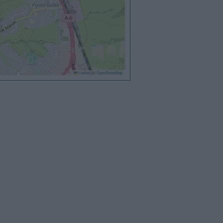
Leaflet
|
©
OpenStreetMap