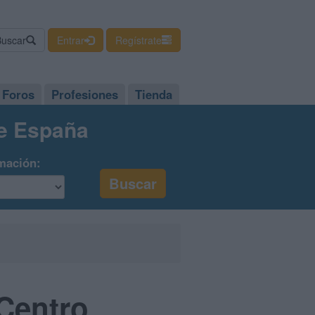
Buscar
Entrar
Regístrate
Foros
Profesiones
Tienda
de España
mación:
 Centro