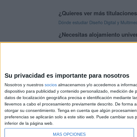
¿Quieres ver más titulacione
Dónde estudiar Diseño Digital y Multime
¿Necesitas alojamiento univer
>> Residencias de estudiantes y colegi
Su privacidad es importante para nosotros
Nosotros y nuestros
socios
almacenamos y/o accedemos a información
dispositivo para publicidad y contenido personalizado, medición de pu
Avis
datos de localización geográfica precisa e identificación mediante l
© 2003-2026
Compá
llevemos a cabo el procesamiento previamente descrito. De forma al
otorgar su consentimiento.
Tenga en cuenta que algún procesamiento
preferencias se aplicarán solo a este sitio web. Puede cambiar sus p
inferior de la página web.
MÁS OPCIONES