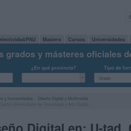
electividad/PAU
Masters
Cursos
Universidades
s grados y másteres oficiales 
¿En qué provincia?
Tipo de for
es y humanidades
Diseño Digital y Multimedia
entro Universitario de Tecnología y Arte Digital -
eño Digital en: U-tad,