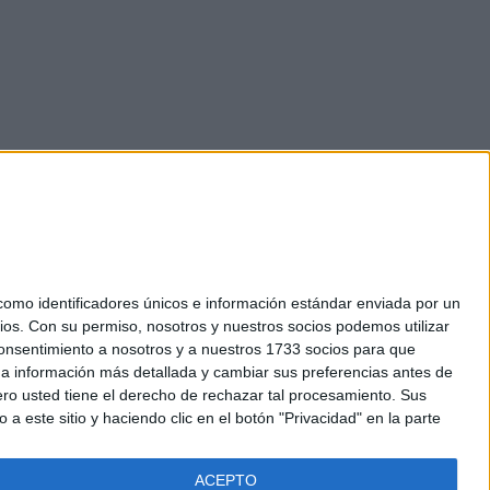
mo identificadores únicos e información estándar enviada por un
ios.
Con su permiso, nosotros y nuestros socios podemos utilizar
okies
 consentimiento a nosotros y a nuestros 1733 socios para que
el. +34 91 593 2767
 a información más detallada y cambiar sus preferencias antes de
o usted tiene el derecho de rechazar tal procesamiento. Sus
a este sitio y haciendo clic en el botón "Privacidad" en la parte
ACEPTO