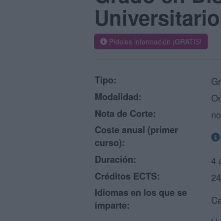
Universitario
Pídeles información ¡GRATIS!
Tipo:
Gr
Modalidad:
On
Nota de Corte:
no
Coste anual (primer
curso):
Duración:
4 
Créditos ECTS:
24
Idiomas en los que se
Ca
imparte: