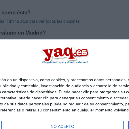
s como ésta?
dia: Pincha aquí para ver todas las opciones
sitario en Madrid?
os mayores en Madrid
 en un dispositivo, como cookies, y procesamos datos personales, co
Quiénes somos
|
Contactar
|
Anúnciate
blicidad y contenido, investigación de audiencia y desarrollo de servic
o legal
|
Politica de privacidad
|
Condiciones generales
|
Política de co
as características de dispositivos. Puede hacer clic para otorgarnos su
s Mediterráneo S.L.
- Diego de León 47 - 28006 Madrid [ESPAÑA] - T
ternativa, puede hacer clic para denegar su consentimiento o acceder
 de sus datos personales puede no requerir de su consentimiento, per
referencias o retirar su consentimiento en cualquier momento volviendo 
NO ACEPTO