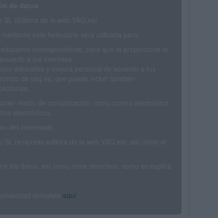
ón de datos
SL (Editora de la web YAQ.es)
mediante este formulario será utilizada para:
 educativo correspondiente, para que te proporcione la
acuerdo a tus intereses.
ción educativa y mejora personal de acuerdo a tus
trónico de yaq.es, que puede incluir también
icitarias.
ualquier medio de comunicación, como correo electrónico,
ios electrónicos.
o del interesado.
SL (empresa editora de la web YAQ.es), así como el
rimir los datos, así como otros derechos, como se explica
 privacidad completa
aquí
.