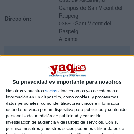
Campus de San Vicent del
Raspeig
Dirección:
03690 Sant Vicent del
Raspeig
Alicante
Recibir más
información
Su privacidad es importante para nosotros
Rellena este formulario con tus datos y un texto con las
Nosotros y nuestros
socios
almacenamos y/o accedemos a
preguntas que quieres hacer. Al pulsar el botón de enviar,
información en un dispositivo, como cookies, y procesamos
los datos y la pregunta que has introducido se enviarán
datos personales, como identificadores únicos e información
por correo electrónico al centro educativo para que te
estándar enviada por un dispositivo para publicidad y contenido
respondan ellos directamente.
personalizado, medición de publicidad y contenido,
Tu nombre:
*
investigación de audiencia y desarrollo de servicios.
Con su
permiso, nosotros y nuestros socios podemos utilizar datos de