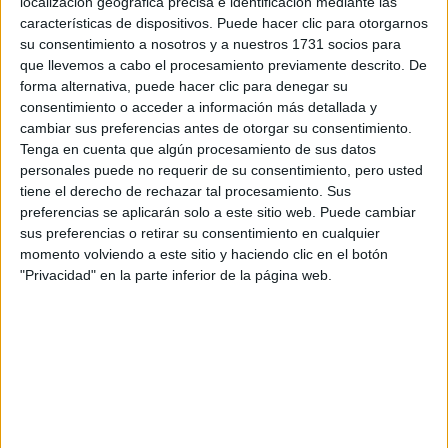
localización geográfica precisa e identificación mediante las
Tus apellidos:
*
características de dispositivos. Puede hacer clic para otorgarnos
su consentimiento a nosotros y a nuestros 1731 socios para
Tu email:
*
que llevemos a cabo el procesamiento previamente descrito. De
forma alternativa, puede hacer clic para denegar su
consentimiento o acceder a información más detallada y
¿Qué quieres preguntar?
*
cambiar sus preferencias antes de otorgar su consentimiento.
Tenga en cuenta que algún procesamiento de sus datos
personales puede no requerir de su consentimiento, pero usted
tiene el derecho de rechazar tal procesamiento. Sus
preferencias se aplicarán solo a este sitio web. Puede cambiar
sus preferencias o retirar su consentimiento en cualquier
momento volviendo a este sitio y haciendo clic en el botón
Escribe aquí las dudas o preguntas que te gustaría que te
"Privacidad" en la parte inferior de la página web.
respondieran: plazos de preinscripción, precios, plazas
disponibles…:
Acepto los
términos y condiciones
y la
política de
privacidad
:
*