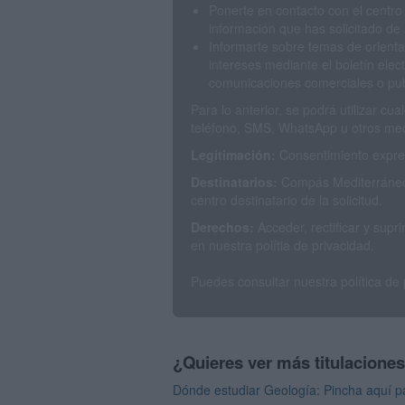
Ponerte en contacto con el centro
información que has solicitado de 
Informarte sobre temas de orienta
intereses mediante el boletín elec
comunicaciones comerciales o publ
Para lo anterior, se podrá utilizar c
teléfono, SMS, WhatsApp u otros med
Legitimación:
Consentimiento expres
Destinatarios:
Compás Mediterráneo 
centro destinatario de la solicitud.
Derechos:
Acceder, rectificar y sup
en nuestra polítia de privacidad.
Puedes consultar nuestra política de
¿Quieres ver más titulacione
Dónde estudiar Geología: Pincha aquí pa