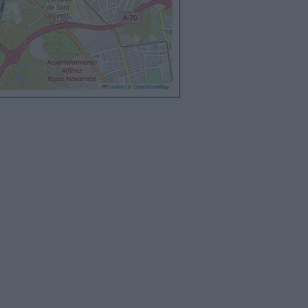
Leaflet
|
©
OpenStreetMap