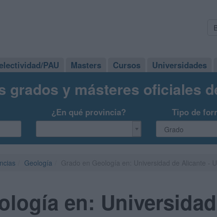
electividad/PAU
Masters
Cursos
Universidades
s grados y másteres oficiales 
¿En qué provincia?
Tipo de for
ncias
Geología
Grado en Geología en: Universidad de Alicante - 
logía en: Universidad