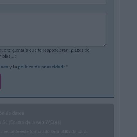
que te gustaría que te respondieran: plazos de
onibles…:
ones
y la
política de privacidad
:
*
ón de datos
SL (Editora de la web YAQ.es)
mediante este formulario será utilizada para: