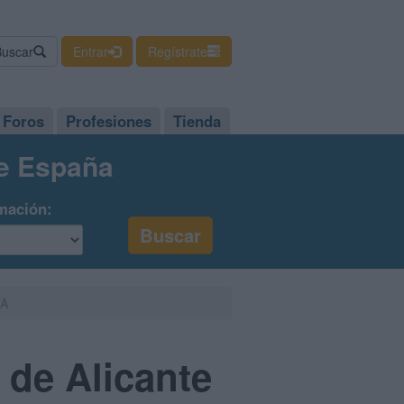
Buscar
Entrar
Regístrate
Foros
Profesiones
Tienda
de España
mación:
UA
 de Alicante