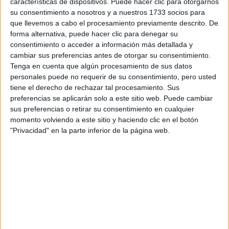
características de dispositivos. Puede hacer clic para otorgarnos
Tu email:
*
su consentimiento a nosotros y a nuestros 1733 socios para
que llevemos a cabo el procesamiento previamente descrito. De
forma alternativa, puede hacer clic para denegar su
¿Qué quieres preguntar?
*
consentimiento o acceder a información más detallada y
cambiar sus preferencias antes de otorgar su consentimiento.
Tenga en cuenta que algún procesamiento de sus datos
personales puede no requerir de su consentimiento, pero usted
tiene el derecho de rechazar tal procesamiento. Sus
preferencias se aplicarán solo a este sitio web. Puede cambiar
Escribe aquí las dudas o preguntas que te gustaría que te
sus preferencias o retirar su consentimiento en cualquier
respondieran: plazos de preinscripción, precios, plazas
momento volviendo a este sitio y haciendo clic en el botón
disponibles…:
"Privacidad" en la parte inferior de la página web.
Acepto los
términos y condiciones
y la
política de
privacidad
:
*