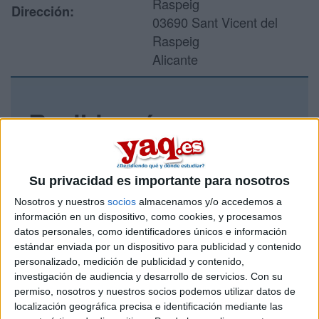
Raspeig
Dirección:
03690 Sant Vicent del
Raspeig
Alicante
Recibir más
información
Rellena este formulario con tus datos y un texto con las
Su privacidad es importante para nosotros
preguntas que quieres hacer. Al pulsar el botón de enviar,
Nosotros y nuestros
socios
almacenamos y/o accedemos a
los datos y la pregunta que has introducido se enviarán
información en un dispositivo, como cookies, y procesamos
por correo electrónico al centro educativo para que te
datos personales, como identificadores únicos e información
respondan ellos directamente.
estándar enviada por un dispositivo para publicidad y contenido
Tu nombre:
*
personalizado, medición de publicidad y contenido,
investigación de audiencia y desarrollo de servicios.
Con su
permiso, nosotros y nuestros socios podemos utilizar datos de
Tus apellidos:
*
localización geográfica precisa e identificación mediante las