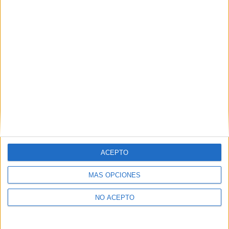
Derechos:
Acceder, rectificar y suprimir los datos, así
como otros derechos, como se explica en nuestra polítia de
privacidad.
Puedes consultar nuestra política de privacidad completa
aquí
.
¿Quieres ver más titulaciones como ésta?
Dónde estudiar Física: Pincha aquí para ver todas las opciones
¿Necesitas alojamiento universitario en
Alicante?
ACEPTO
>> Residencias de estudiantes y colegios mayores en Alicante
MÁS OPCIONES
¿Decidiendo si estudiar esto?
NO ACEPTO
Pídeles información ¡GRATIS!