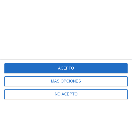
¿Quieres ver más titulaciones como ésta?
Dónde estudiar Traducción e Interpretación: Pincha aquí para ver
todas las opciones
¿Necesitas alojamiento universitario en
Barcelona?
>> Residencias de estudiantes y colegios mayores en Barcelona
ACEPTO
¿Decidiendo si estudiar esto?
MÁS OPCIONES
Pídeles información ¡GRATIS!
NO ACEPTO
Mapa
+
−