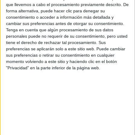
Tu nombre:
*
que llevemos a cabo el procesamiento previamente descrito. De
forma alternativa, puede hacer clic para denegar su
Tus apellidos:
*
consentimiento o acceder a información más detallada y
cambiar sus preferencias antes de otorgar su consentimiento.
Tenga en cuenta que algún procesamiento de sus datos
Tu email:
*
personales puede no requerir de su consentimiento, pero usted
tiene el derecho de rechazar tal procesamiento. Sus
preferencias se aplicarán solo a este sitio web. Puede cambiar
Acepto los
términos y condiciones
y la
política de
sus preferencias o retirar su consentimiento en cualquier
privacidad
:
*
momento volviendo a este sitio y haciendo clic en el botón
"Privacidad" en la parte inferior de la página web.
Información básica sobre protección de datos
Responsable:
Compás Mediterráneo SL (Editora de la
web YAQ.es)
Finalidad:
La información recopilada mediante este
formulario será utilizada para: