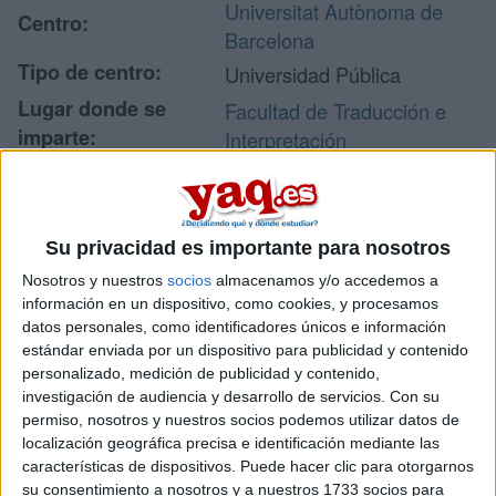
Universitat Autònoma de
Centro:
Barcelona
Tipo de centro:
Universidad Pública
Lugar donde se
Facultad de Traducción e
imparte:
Interpretación
Campus de la UAB
08193 Bellaterra
Dirección:
(Cerdanyola del Vallès)
Su privacidad es importante para nosotros
Barcelona
Nosotros y nuestros
socios
almacenamos y/o accedemos a
información en un dispositivo, como cookies, y procesamos
datos personales, como identificadores únicos e información
Recibir más
estándar enviada por un dispositivo para publicidad y contenido
personalizado, medición de publicidad y contenido,
información
investigación de audiencia y desarrollo de servicios.
Con su
permiso, nosotros y nuestros socios podemos utilizar datos de
localización geográfica precisa e identificación mediante las
Rellena este formulario con tus datos y te pondremos en
contacto directamente con la universidad o centro.
características de dispositivos. Puede hacer clic para otorgarnos
su consentimiento a nosotros y a nuestros 1733 socios para