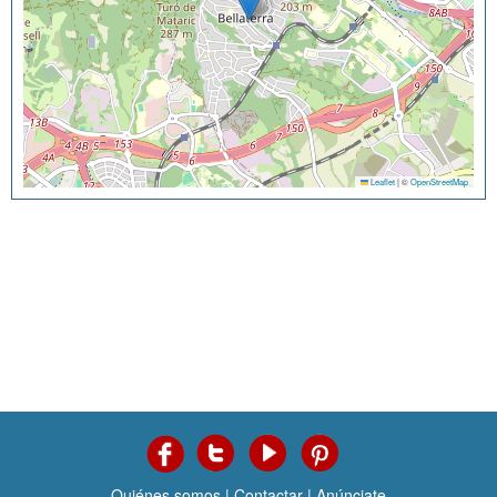
Leaflet
|
©
OpenStreetMap
Quiénes somos
|
Contactar
|
Anúnciate