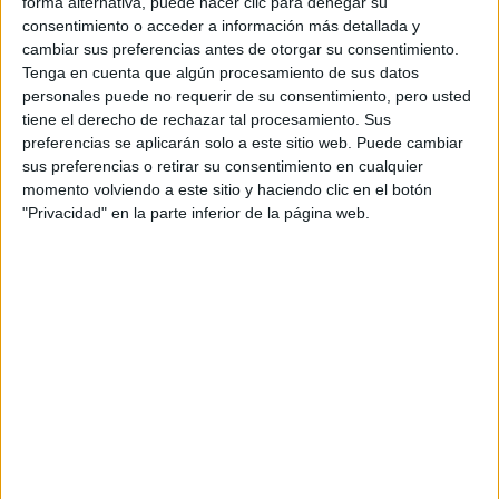
Tu email:
*
forma alternativa, puede hacer clic para denegar su
consentimiento o acceder a información más detallada y
cambiar sus preferencias antes de otorgar su consentimiento.
Acepto los
términos y condiciones
y la
política de
Tenga en cuenta que algún procesamiento de sus datos
privacidad
:
*
personales puede no requerir de su consentimiento, pero usted
tiene el derecho de rechazar tal procesamiento. Sus
preferencias se aplicarán solo a este sitio web. Puede cambiar
sus preferencias o retirar su consentimiento en cualquier
momento volviendo a este sitio y haciendo clic en el botón
"Privacidad" en la parte inferior de la página web.
Información básica sobre protección de datos
Responsable:
Compás Mediterráneo SL (Editora de la
web YAQ.es)
Finalidad:
La información recopilada mediante este
formulario será utilizada para:
Ponerte en contacto con el centro educativo
correspondiente, para que te proporcione la información
que has solicitado de acuerdo a tus intereses.
Informarte sobre temas de orientación educativa y
mejora personal de acuerdo a tus intereses mediante el