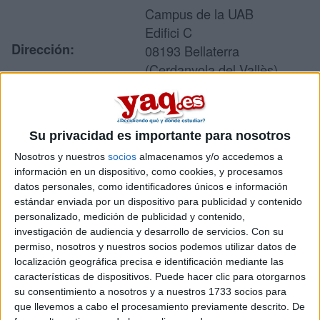
Campus de la UAB
Edifici C
Dirección:
08193 Bellaterra
(Cerdanyola del Vallès)
Barcelona
Su privacidad es importante para nosotros
Recibir más
Nosotros y nuestros
socios
almacenamos y/o accedemos a
información
información en un dispositivo, como cookies, y procesamos
datos personales, como identificadores únicos e información
estándar enviada por un dispositivo para publicidad y contenido
Rellena este formulario con tus datos y te pondremos en
personalizado, medición de publicidad y contenido,
contacto directamente con la universidad o centro.
investigación de audiencia y desarrollo de servicios.
Con su
Tu nombre:
*
permiso, nosotros y nuestros socios podemos utilizar datos de
localización geográfica precisa e identificación mediante las
características de dispositivos. Puede hacer clic para otorgarnos
Tus apellidos:
*
su consentimiento a nosotros y a nuestros 1733 socios para
que llevemos a cabo el procesamiento previamente descrito. De