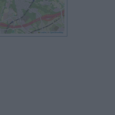
Leaflet
|
©
OpenStreetMap