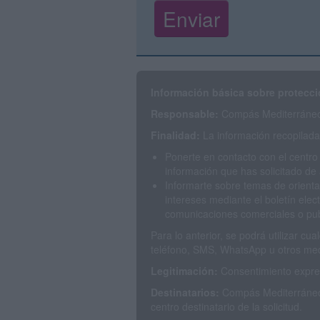
Información básica sobre protecci
Responsable:
Compás Mediterráneo 
Finalidad:
La información recopilada 
Ponerte en contacto con el centro
información que has solicitado de 
Informarte sobre temas de orienta
intereses mediante el boletín elec
comunicaciones comerciales o publ
Para lo anterior, se podrá utilizar c
teléfono, SMS, WhatsApp u otros med
Legitimación:
Consentimiento expres
Destinatarios:
Compás Mediterráneo 
centro destinatario de la solicitud.