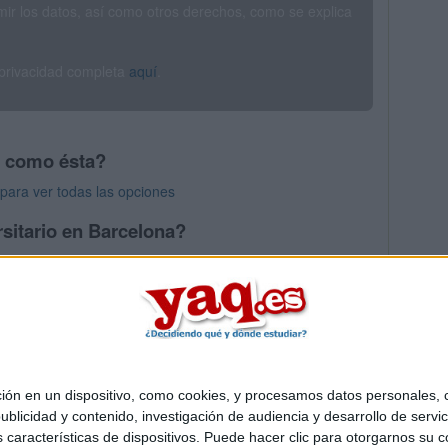
rimir los datos, así como otros derechos, como se explica
 privacidad completa
aquí
.
s como ésta?
para ver todas las opciones
sitario en Barcelona?
os mayores en Barcelona
 en un dispositivo, como cookies, y procesamos datos personales, co
Quiénes somos
|
Contactar
|
Anúnciate
blicidad y contenido, investigación de audiencia y desarrollo de servic
o legal
|
Politica de privacidad
|
Condiciones generales
|
Política de co
as características de dispositivos. Puede hacer clic para otorgarnos su
s Mediterráneo S.L.
- Diego de León 47 - 28006 Madrid [ESPAÑA] - T