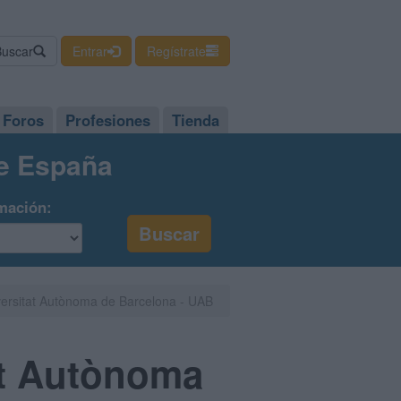
Buscar
Entrar
Regístrate
Foros
Profesiones
Tienda
de España
mación:
ersitat Autònoma de Barcelona - UAB
at Autònoma