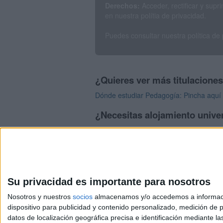
Derechos:
Acceder, rectificar y sup
en nuestra polítia de privacidad.
Puedes consultar nuestra política de
¿Quieres ver más titulacione
Dónde estudiar Pedagogía: Pincha aquí 
¿Necesitas alojamiento univer
>> Residencias de estudiantes y colegi
Su privacidad es importante para nosotros
Nosotros y nuestros
socios
almacenamos y/o accedemos a información
dispositivo para publicidad y contenido personalizado, medición de pu
Avis
datos de localización geográfica precisa e identificación mediante l
© 2003-2026
Compá