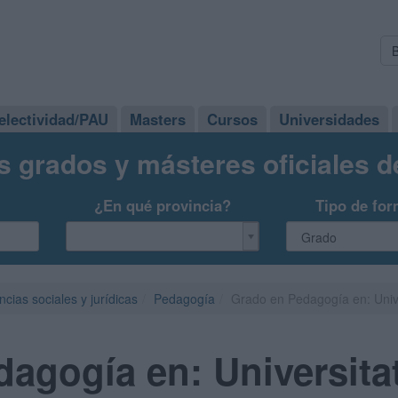
electividad/PAU
Masters
Cursos
Universidades
s grados y másteres oficiales 
¿En qué provincia?
Tipo de for
ncias sociales y jurídicas
Pedagogía
Grado en Pedagogía en: Univ
dagogía en: Universit