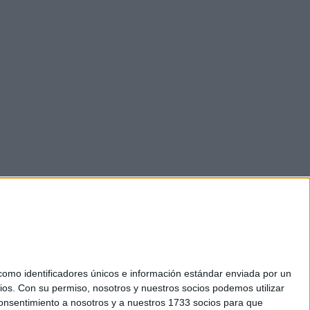
mo identificadores únicos e información estándar enviada por un
ios.
Con su permiso, nosotros y nuestros socios podemos utilizar
okies
 consentimiento a nosotros y a nuestros 1733 socios para que
el. +34 91 593 2767