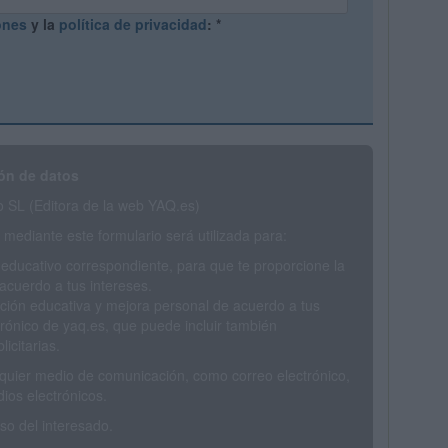
ones
y la
política de privacidad
:
*
ón de datos
SL (Editora de la web YAQ.es)
mediante este formulario será utilizada para:
 educativo correspondiente, para que te proporcione la
acuerdo a tus intereses.
ción educativa y mejora personal de acuerdo a tus
trónico de yaq.es, que puede incluir también
icitarias.
ualquier medio de comunicación, como correo electrónico,
ios electrónicos.
o del interesado.