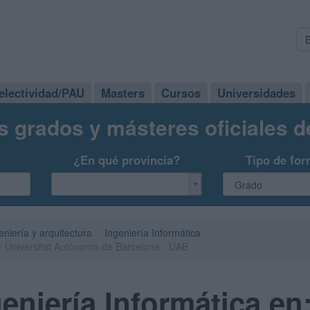
electividad/PAU
Masters
Cursos
Universidades
s grados y másteres oficiales 
¿En qué provincia?
Tipo de for
eniería y arquitectura
Ingeniería Informática
n: Universitat Autònoma de Barcelona - UAB
eniería Informática en: