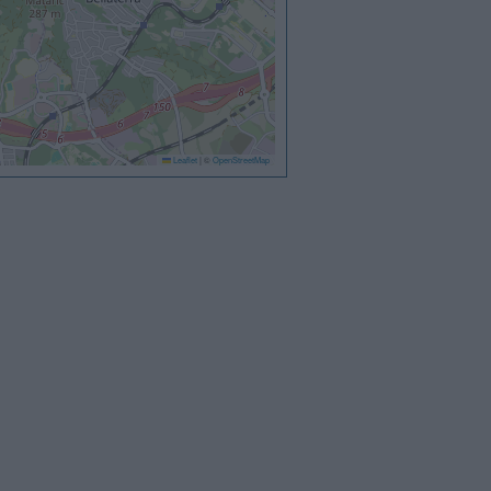
Leaflet
|
©
OpenStreetMap