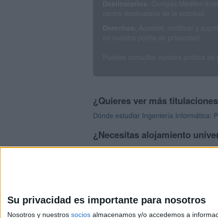
Destinatarios:
Compás Mediterráneo 
centro destinatario de la solicitud.
Derechos:
Acceder, rectificar y sup
en nuestra polítia de privacidad.
Puedes consultar nuestra política de
¿Quieres ver más titulacione
Dónde estudiar Ingeniería Informática: 
¿Necesitas alojamiento univer
>> Residencias de estudiantes y colegi
Su privacidad es importante para nosotros
Nosotros y nuestros
socios
almacenamos y/o accedemos a información