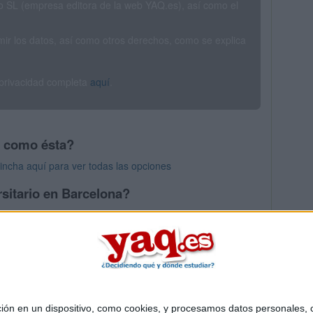
SL (empresa editora de la web YAQ.es), así como el
rimir los datos, así como otros derechos, como se explica
 privacidad completa
aquí
.
s como ésta?
Pincha aquí para ver todas las opciones
sitario en Barcelona?
os mayores en Barcelona
 en un dispositivo, como cookies, y procesamos datos personales, co