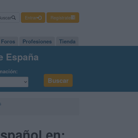
Buscar
Entrar
Regístrate
Foros
Profesiones
Tienda
de España
mación:
s
Español en: