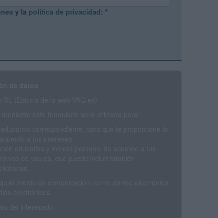
ones
y la
política de privacidad
:
*
ón de datos
SL (Editora de la web YAQ.es)
mediante este formulario será utilizada para:
 educativo correspondiente, para que te proporcione la
acuerdo a tus intereses.
ción educativa y mejora personal de acuerdo a tus
trónico de yaq.es, que puede incluir también
icitarias.
ualquier medio de comunicación, como correo electrónico,
ios electrónicos.
o del interesado.