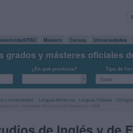
electividad/PAU
Masters
Cursos
Universidades
s grados y másteres oficiales 
¿En qué provincia?
Tipo de for
es y humanidades
Lenguas Modernas - Lenguas Clásicas - Filología
Español en: Universitat Autònoma de Barcelona - UAB
udios de Inglés y de 