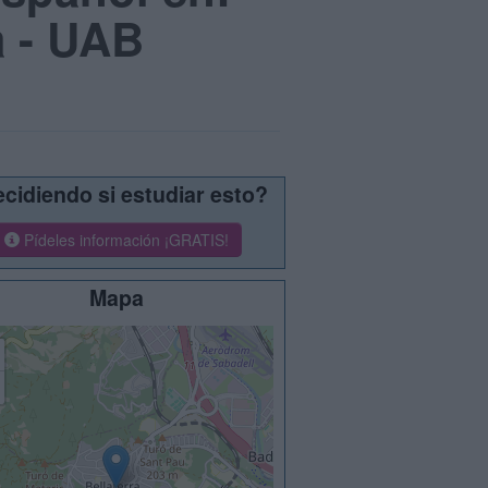
a - UAB
cidiendo si estudiar esto?
Pídeles información ¡GRATIS!
Mapa