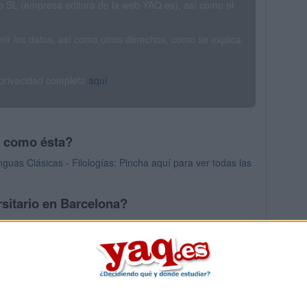
SL (empresa editora de la web YAQ.es), así como el
rimir los datos, así como otros derechos, como se explica
 privacidad completa
aquí
.
s como ésta?
as Clásicas - Filologías: Pincha aquí para ver todas las
sitario en Barcelona?
os mayores en Barcelona