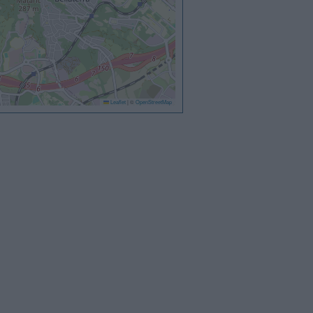
Leaflet
|
©
OpenStreetMap