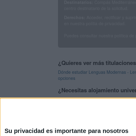
Destinatarios:
Compás Mediterráneo 
centro destinatario de la solicitud.
Derechos:
Acceder, rectificar y sup
en nuestra polítia de privacidad.
Puedes consultar nuestra política de
¿Quieres ver más titulacione
Dónde estudiar Lenguas Modernas - Lengu
opciones
¿Necesitas alojamiento univer
>> Residencias de estudiantes y colegi
Su privacidad es importante para nosotros