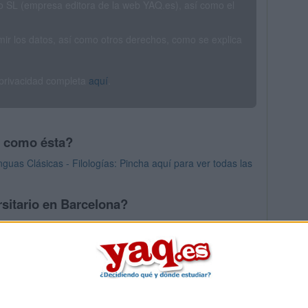
SL (empresa editora de la web YAQ.es), así como el
rimir los datos, así como otros derechos, como se explica
 privacidad completa
aquí
.
s como ésta?
as Clásicas - Filologías: Pincha aquí para ver todas las
sitario en Barcelona?
os mayores en Barcelona