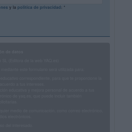
ones
y la
política de privacidad
:
*
ón de datos
SL (Editora de la web YAQ.es)
mediante este formulario será utilizada para:
 educativo correspondiente, para que te proporcione la
acuerdo a tus intereses.
ción educativa y mejora personal de acuerdo a tus
trónico de yaq.es, que puede incluir también
icitarias.
ualquier medio de comunicación, como correo electrónico,
ios electrónicos.
o del interesado.