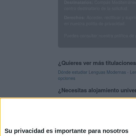
Destinatarios:
Compás Mediterráneo 
centro destinatario de la solicitud.
Derechos:
Acceder, rectificar y sup
en nuestra polítia de privacidad.
Puedes consultar nuestra política de
¿Quieres ver más titulacione
Dónde estudiar Lenguas Modernas - Lengu
opciones
¿Necesitas alojamiento univer
>> Residencias de estudiantes y colegi
Su privacidad es importante para nosotros