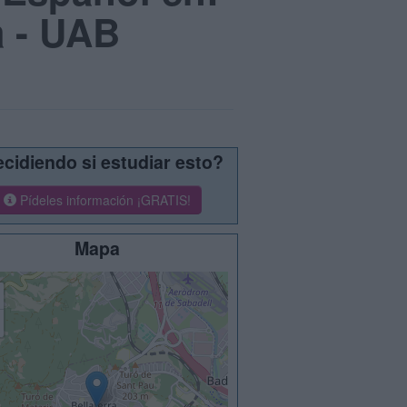
a - UAB
cidiendo si estudiar esto?
Pídeles información ¡GRATIS!
Mapa