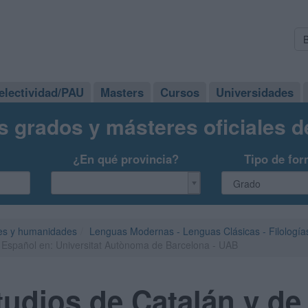
electividad/PAU
Masters
Cursos
Universidades
s grados y másteres oficiales 
¿En qué provincia?
Tipo de for
es y humanidades
Lenguas Modernas - Lenguas Clásicas - Filología
 Español en: Universitat Autònoma de Barcelona - UAB
udios de Catalán y de