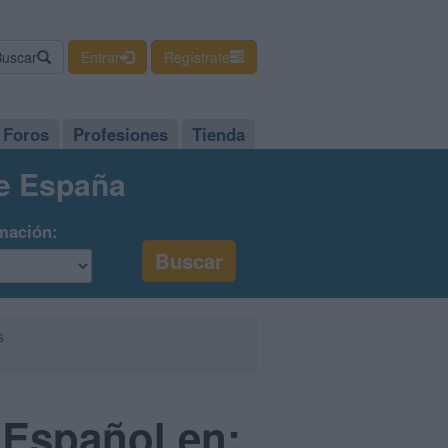
Buscar
Entrar
Regístrate
Foros
Profesiones
Tienda
de España
mación:
s
 Español en: