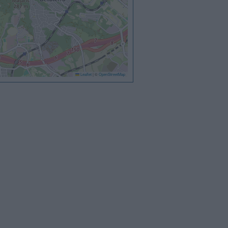
Leaflet
|
©
OpenStreetMap