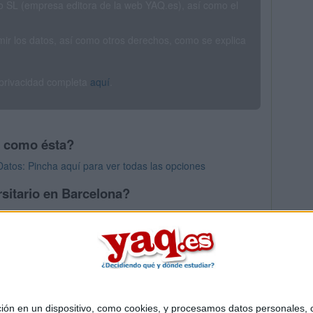
SL (empresa editora de la web YAQ.es), así como el
rimir los datos, así como otros derechos, como se explica
 privacidad completa
aquí
.
s como ésta?
Datos: Pincha aquí para ver todas las opciones
sitario en Barcelona?
os mayores en Barcelona
 en un dispositivo, como cookies, y procesamos datos personales, co