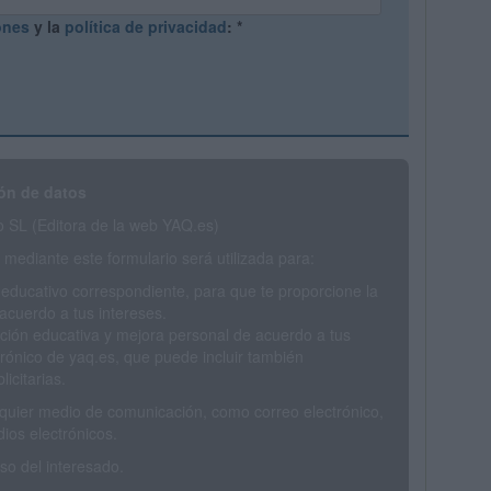
ones
y la
política de privacidad
:
*
ón de datos
SL (Editora de la web YAQ.es)
mediante este formulario será utilizada para:
 educativo correspondiente, para que te proporcione la
acuerdo a tus intereses.
ción educativa y mejora personal de acuerdo a tus
trónico de yaq.es, que puede incluir también
icitarias.
ualquier medio de comunicación, como correo electrónico,
ios electrónicos.
o del interesado.