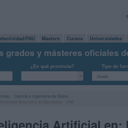
electividad/PAU
Masters
Cursos
Universidades
s grados y másteres oficiales 
¿En qué provincia?
Tipo de for
ncias
Ciencia e Ingeniería de Datos
: Universitat Autònoma de Barcelona - UAB
ligencia Artificial en: 