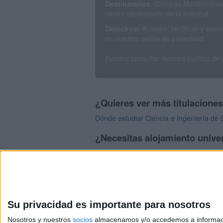
Destinatarios:
Compás Mediterráneo 
centro destinatario de la solicitud.
Derechos:
Acceder, rectificar y sup
en nuestra polítia de privacidad.
Puedes consultar nuestra política de
¿Quieres ver más titulacione
Dónde estudiar Ciencia e Ingeniería de 
¿Necesitas alojamiento univer
>> Residencias de estudiantes y colegi
Su privacidad es importante para nosotros
Nosotros y nuestros
socios
almacenamos y/o accedemos a información