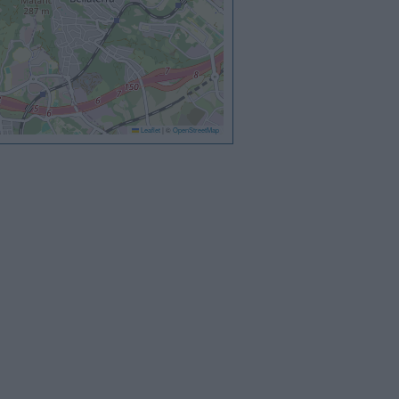
Leaflet
|
©
OpenStreetMap