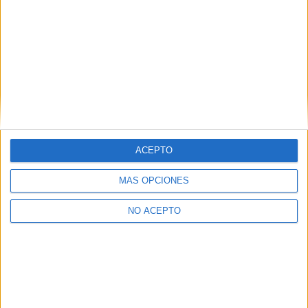
¿Quieres ver más titulaciones como ésta?
Dónde estudiar Comunicación: Pincha aquí para ver todas las
opciones
¿Necesitas alojamiento universitario en
Barcelona?
>> Residencias de estudiantes y colegios mayores en Barcelona
ACEPTO
¿Decidiendo si estudiar esto?
MÁS OPCIONES
Pídeles información ¡GRATIS!
NO ACEPTO
Mapa
+
−