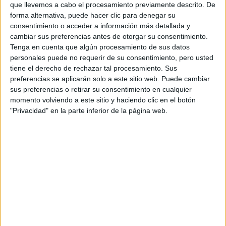
que llevemos a cabo el procesamiento previamente descrito. De
forma alternativa, puede hacer clic para denegar su
Tus apellidos:
*
consentimiento o acceder a información más detallada y
cambiar sus preferencias antes de otorgar su consentimiento.
Tu email:
*
Tenga en cuenta que algún procesamiento de sus datos
personales puede no requerir de su consentimiento, pero usted
tiene el derecho de rechazar tal procesamiento. Sus
Acepto los
términos y condiciones
y la
política de
preferencias se aplicarán solo a este sitio web. Puede cambiar
privacidad
:
*
sus preferencias o retirar su consentimiento en cualquier
momento volviendo a este sitio y haciendo clic en el botón
"Privacidad" en la parte inferior de la página web.
Información básica sobre protección de datos
Responsable:
Compás Mediterráneo SL (Editora de la
web YAQ.es)
Finalidad:
La información recopilada mediante este
formulario será utilizada para:
Ponerte en contacto con el centro educativo