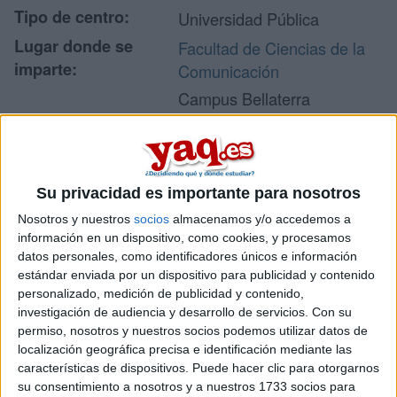
Tipo de centro:
Universidad Pública
Lugar donde se
Facultad de Ciencias de la
imparte:
Comunicación
Campus Bellaterra
Edifici I
Dirección:
08193 Bellaterra
(Cerdanyola del Vallès)
Barcelona
Su privacidad es importante para nosotros
Nosotros y nuestros
socios
almacenamos y/o accedemos a
información en un dispositivo, como cookies, y procesamos
Recibir más
datos personales, como identificadores únicos e información
estándar enviada por un dispositivo para publicidad y contenido
información
personalizado, medición de publicidad y contenido,
investigación de audiencia y desarrollo de servicios.
Con su
permiso, nosotros y nuestros socios podemos utilizar datos de
Rellena este formulario con tus datos y te pondremos en
localización geográfica precisa e identificación mediante las
contacto directamente con la universidad o centro.
características de dispositivos. Puede hacer clic para otorgarnos
Tu nombre:
*
su consentimiento a nosotros y a nuestros 1733 socios para