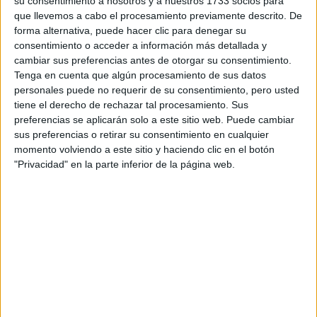
su consentimiento a nosotros y a nuestros 1733 socios para
Tu nombre:
*
que llevemos a cabo el procesamiento previamente descrito. De
forma alternativa, puede hacer clic para denegar su
consentimiento o acceder a información más detallada y
Tus apellidos:
*
cambiar sus preferencias antes de otorgar su consentimiento.
Tenga en cuenta que algún procesamiento de sus datos
Tu email:
*
personales puede no requerir de su consentimiento, pero usted
tiene el derecho de rechazar tal procesamiento. Sus
preferencias se aplicarán solo a este sitio web. Puede cambiar
Acepto los
términos y condiciones
y la
política de
sus preferencias o retirar su consentimiento en cualquier
privacidad
:
*
momento volviendo a este sitio y haciendo clic en el botón
"Privacidad" en la parte inferior de la página web.
Información básica sobre protección de datos
Responsable:
Compás Mediterráneo SL (Editora de la
web YAQ.es)
Finalidad:
La información recopilada mediante este