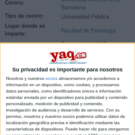
Centro:
Barcelona
Tipo de centro:
Universidad Pública
Lugar donde se
Facultad de Psicología
imparte:
Campus de la UAB
Edifici B
Dirección:
08193 Bellaterra
(Cerdanyola del Vallès)
Su privacidad es importante para nosotros
Barcelona
Nosotros y nuestros
socios
almacenamos y/o accedemos a
información en un dispositivo, como cookies, y procesamos
datos personales, como identificadores únicos e información
Recibir más
estándar enviada por un dispositivo para publicidad y contenido
personalizado, medición de publicidad y contenido,
información
investigación de audiencia y desarrollo de servicios.
Con su
permiso, nosotros y nuestros socios podemos utilizar datos de
localización geográfica precisa e identificación mediante las
Rellena este formulario con tus datos y te pondremos en
características de dispositivos. Puede hacer clic para otorgarnos
contacto directamente con la universidad o centro.