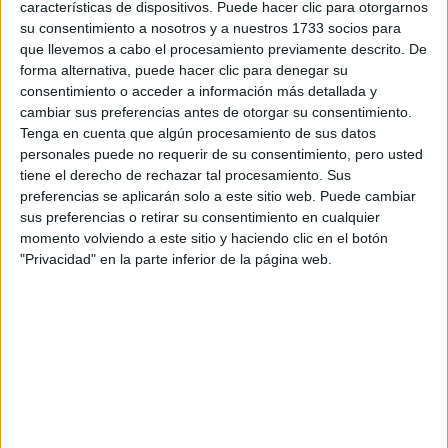
información
características de dispositivos. Puede hacer clic para otorgarnos
su consentimiento a nosotros y a nuestros 1733 socios para
que llevemos a cabo el procesamiento previamente descrito. De
Rellena este formulario con tus datos y te pondremos en
forma alternativa, puede hacer clic para denegar su
contacto directamente con la universidad o centro.
consentimiento o acceder a información más detallada y
Tu nombre:
*
cambiar sus preferencias antes de otorgar su consentimiento.
Tenga en cuenta que algún procesamiento de sus datos
personales puede no requerir de su consentimiento, pero usted
Tus apellidos:
*
tiene el derecho de rechazar tal procesamiento. Sus
preferencias se aplicarán solo a este sitio web. Puede cambiar
Tu email:
*
sus preferencias o retirar su consentimiento en cualquier
momento volviendo a este sitio y haciendo clic en el botón
"Privacidad" en la parte inferior de la página web.
Acepto los
términos y condiciones
y la
política de
privacidad
:
*
Información básica sobre protección de datos