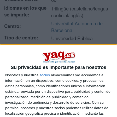
Idiomas en los que
Trilingüe (castellano/lengua
se imparte:
cooficial/inglés)
Universitat Autònoma de
Centro:
Barcelona
Tipo de centro:
Universidad Pública
Lugar donde se
Facultad de Ciencias
imparte:
Campus de la UAB
Su privacidad es importante para nosotros
Edifici C
Dirección:
08193 Bellaterra (Cerdanyola
Nosotros y nuestros
socios
almacenamos y/o accedemos a
información en un dispositivo, como cookies, y procesamos
del Vallès)
datos personales, como identificadores únicos e información
Barcelona
estándar enviada por un dispositivo para publicidad y contenido
personalizado, medición de publicidad y contenido,
investigación de audiencia y desarrollo de servicios.
Con su
Recibir más
permiso, nosotros y nuestros socios podemos utilizar datos de
localización geográfica precisa e identificación mediante las