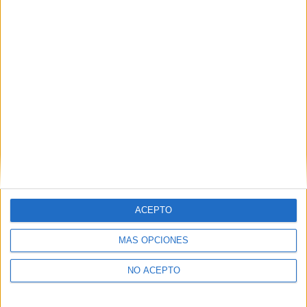
como otros derechos, como se explica en nuestra polítia de
privacidad.
Puedes consultar nuestra política de privacidad completa
aquí
.
¿Quieres ver más titulaciones como esta?
Ver todos los
Másters en Nanociencia y
Nanotecnología
¿Necesitas alojamiento universitario en
Barcelona?
ACEPTO
>> Residencias de estudiantes y colegios mayores en Barcelona
MÁS OPCIONES
¿Decidiendo si estudiar esto?
NO ACEPTO
Pídeles información ¡GRATIS!