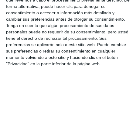
que llevemos a cabo el procesamiento previamente descrito. De
forma alternativa, puede hacer clic para denegar su
Tu email:
*
consentimiento o acceder a información más detallada y
cambiar sus preferencias antes de otorgar su consentimiento.
Tenga en cuenta que algún procesamiento de sus datos
Acepto los
términos y condiciones
y la
política de
privacidad
:
*
personales puede no requerir de su consentimiento, pero usted
tiene el derecho de rechazar tal procesamiento. Sus
preferencias se aplicarán solo a este sitio web. Puede cambiar
sus preferencias o retirar su consentimiento en cualquier
momento volviendo a este sitio y haciendo clic en el botón
"Privacidad" en la parte inferior de la página web.
Información básica sobre protección de datos
Responsable:
Compás Mediterráneo SL (Editora de la
web YAQ.es)
Finalidad:
La información recopilada mediante este
formulario será utilizada para:
Ponerte en contacto con el centro educativo
correspondiente, para que te proporcione la información
que has solicitado de acuerdo a tus intereses.