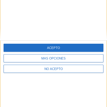
¿Quieres ver más titulaciones como esta?
Ver todos los
Másters en Antropología
Ver todos los
Másters en Evolución Humana
¿Necesitas alojamiento universitario en
Barcelona?
>> Residencias de estudiantes y colegios mayores en Barcelona
ACEPTO
¿Decidiendo si estudiar esto?
MÁS OPCIONES
Pídeles información ¡GRATIS!
NO ACEPTO
Mapa
+
−