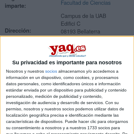
Facultad de Ciencias
imparte:
Campus de la UAB
Edifici C
Dirección:
08193 Bellaterra
(Cerdanyola del Vallès)
Barcelona
Su privacidad es importante para nosotros
Recibir más
Nosotros y nuestros
socios
almacenamos y/o accedemos a
información en un dispositivo, como cookies, y procesamos
información
datos personales, como identificadores únicos e información
estándar enviada por un dispositivo para publicidad y contenido
Rellena este formulario con tus datos y te pondremos en
personalizado, medición de publicidad y contenido,
contacto directamente con la universidad o centro.
investigación de audiencia y desarrollo de servicios.
Con su
permiso, nosotros y nuestros socios podemos utilizar datos de
Tu nombre:
*
localización geográfica precisa e identificación mediante las
características de dispositivos. Puede hacer clic para otorgarnos
Tus apellidos:
*
su consentimiento a nosotros y a nuestros 1733 socios para