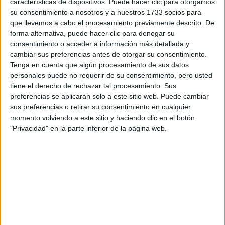
características de dispositivos. Puede hacer clic para otorgarnos
su consentimiento a nosotros y a nuestros 1733 socios para
Tu email:
*
que llevemos a cabo el procesamiento previamente descrito. De
forma alternativa, puede hacer clic para denegar su
¿Qué quieres preguntar?
*
consentimiento o acceder a información más detallada y
cambiar sus preferencias antes de otorgar su consentimiento.
Tenga en cuenta que algún procesamiento de sus datos
personales puede no requerir de su consentimiento, pero usted
tiene el derecho de rechazar tal procesamiento. Sus
preferencias se aplicarán solo a este sitio web. Puede cambiar
sus preferencias o retirar su consentimiento en cualquier
Escribe aquí las dudas o preguntas que te gustaría que te
momento volviendo a este sitio y haciendo clic en el botón
respondieran: plazos de preinscripción, precios, plazas
"Privacidad" en la parte inferior de la página web.
disponibles…:
Acepto los
términos y condiciones
y la
política de
privacidad
:
*