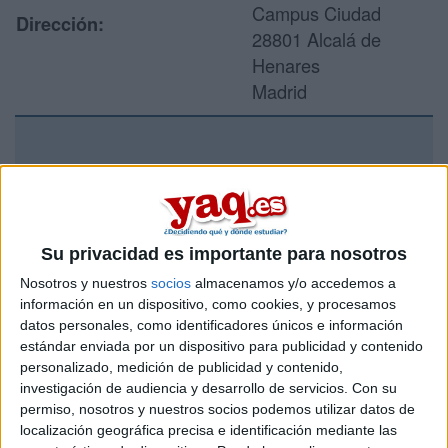
Campus Ciudad
Dirección:
28801 Alcalá de
Henares
Madrid
Recibir más
información
Su privacidad es importante para nosotros
Rellena este formulario con tus datos y un texto con las
preguntas que quieres hacer. Al pulsar el botón de enviar,
Nosotros y nuestros
socios
almacenamos y/o accedemos a
los datos y la pregunta que has introducido se enviarán
información en un dispositivo, como cookies, y procesamos
por correo electrónico al centro educativo para que te
datos personales, como identificadores únicos e información
respondan ellos directamente.
estándar enviada por un dispositivo para publicidad y contenido
Tu nombre:
*
personalizado, medición de publicidad y contenido,
investigación de audiencia y desarrollo de servicios.
Con su
permiso, nosotros y nuestros socios podemos utilizar datos de
Tus apellidos:
*
localización geográfica precisa e identificación mediante las