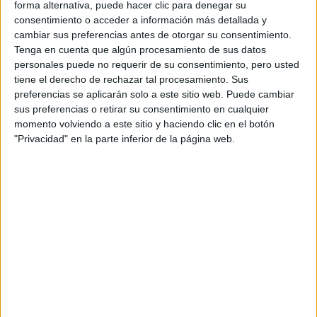
forma alternativa, puede hacer clic para denegar su
consentimiento o acceder a información más detallada y
Máster Universitario en
Presencial |
Madrid
cambiar sus preferencias antes de otorgar su consentimiento.
Farmacia y Tecnología Farmacéutica
Tenga en cuenta que algún procesamiento de sus datos
personales puede no requerir de su consentimiento, pero usted
UNIVERSIDAD COMPLUTENSE DE MADRID
(Universidad
tiene el derecho de rechazar tal procesamiento. Sus
Pública)
preferencias se aplicarán solo a este sitio web. Puede cambiar
Tipo:
Máster
sus preferencias o retirar su consentimiento en cualquier
Pídeles información ¡GRATIS!
momento volviendo a este sitio y haciendo clic en el botón
"Privacidad" en la parte inferior de la página web.
Máster Universitario en
Presencial |
Madrid
Farmacia y Tecnología Farmacéutica
UNIVERSIDAD DE ALCALá
(Universidad Pública)
Tipo:
Máster
Pídeles información ¡GRATIS!
Máster Universitario en
Online |
Alicante
Farmacocinética Clínica e Individualización