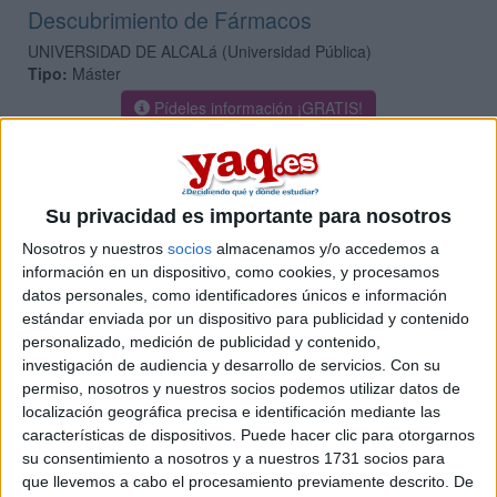
Descubrimiento de Fármacos
UNIVERSIDAD DE ALCALá
(Universidad Pública)
Tipo:
Máster
Pídeles información ¡GRATIS!
Máster Universitario en
Presencial |
Sevilla
Especialización Profesional en Farmacia
Su privacidad es importante para nosotros
UNIVERSIDAD DE SEVILLA
(Universidad Pública)
Nosotros y nuestros
socios
almacenamos y/o accedemos a
Tipo:
Máster
información en un dispositivo, como cookies, y procesamos
Pídeles información ¡GRATIS!
datos personales, como identificadores únicos e información
estándar enviada por un dispositivo para publicidad y contenido
personalizado, medición de publicidad y contenido,
Máster Universitario en
Presencial |
Salamanca
investigación de audiencia y desarrollo de servicios.
Con su
Evaluación y Desarrollo de Medicamentos
permiso, nosotros y nuestros socios podemos utilizar datos de
localización geográfica precisa e identificación mediante las
UNIVERSIDAD DE SALAMANCA
(Universidad Pública)
características de dispositivos. Puede hacer clic para otorgarnos
Tipo:
Máster
su consentimiento a nosotros y a nuestros 1731 socios para
Pídeles información ¡GRATIS!
que llevemos a cabo el procesamiento previamente descrito. De