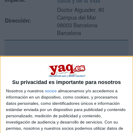
Salud y de la Vida
Doctor Aiguader, 80
Campus del Mar
Dirección:
08003 Barcelona
Barcelona
Recibir más
información
Rellena este formulario con tus datos y un texto con las
Su privacidad es importante para nosotros
preguntas que quieres hacer. Al pulsar el botón de enviar,
Nosotros y nuestros
socios
almacenamos y/o accedemos a
los datos y la pregunta que has introducido se enviarán
información en un dispositivo, como cookies, y procesamos
por correo electrónico al centro educativo para que te
datos personales, como identificadores únicos e información
respondan ellos directamente.
estándar enviada por un dispositivo para publicidad y contenido
Tu nombre:
*
personalizado, medición de publicidad y contenido,
investigación de audiencia y desarrollo de servicios.
Con su
permiso, nosotros y nuestros socios podemos utilizar datos de
Tus apellidos:
*