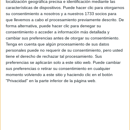
localización geográfica precisa e identificación mediante las
características de dispositivos. Puede hacer clic para otorgarnos
Tu email:
*
su consentimiento a nosotros y a nuestros 1733 socios para
que llevemos a cabo el procesamiento previamente descrito. De
forma alternativa, puede hacer clic para denegar su
¿Qué quieres preguntar?
*
consentimiento o acceder a información más detallada y
cambiar sus preferencias antes de otorgar su consentimiento.
Tenga en cuenta que algún procesamiento de sus datos
personales puede no requerir de su consentimiento, pero usted
tiene el derecho de rechazar tal procesamiento. Sus
preferencias se aplicarán solo a este sitio web. Puede cambiar
sus preferencias o retirar su consentimiento en cualquier
Escribe aquí las dudas o preguntas que te gustaría que te
momento volviendo a este sitio y haciendo clic en el botón
respondieran: plazos de preinscripción, precios, plazas
disponibles…:
"Privacidad" en la parte inferior de la página web.
Acepto los
términos y condiciones
y la
política de
privacidad
:
*