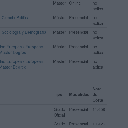
Máster
Online
no
aplica
 Ciencia Política
Máster
Presencial
no
aplica
en Sociología y Demografía
Máster
Presencial
no
aplica
iedad Europea / European
Máster
Presencial
no
t Master Degree
aplica
iedad Europea / European
Máster
Presencial
no
t Master Degree
aplica
Nota
Tipo
Modalidad
de
Corte
Grado
Presencial
11,659
Oficial
Grado
Presencial
10,426