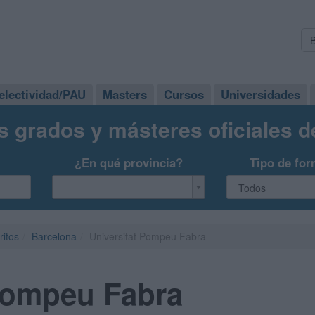
electividad/PAU
Masters
Cursos
Universidades
s grados y másteres oficiales 
¿En qué provincia?
Tipo de for
ritos
Barcelona
Universitat Pompeu Fabra
 Pompeu Fabra