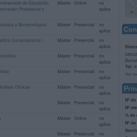
Profesorado de Educación
Máster
Online
no
Formación Profesional y
aplica
céutica y Biotecnológica
Máster
Presencial
no
Con
aplica
médica Computacional /
Máster
Presencial
no
aplica
Direc
0800
Biomédica
Máster
Presencial
no
Barce
aplica
Tel:
9
ínica
Máster
Presencial
no
Ver to
aplica
Prin
nálisis Clínicos
Máster
Presencial
no
aplica
Nº de
Máster
Presencial
no
Nº me
aplica
% de 
a
Máster
Online
no
Nº de
aplica
Servi
Máster
Presencial
no