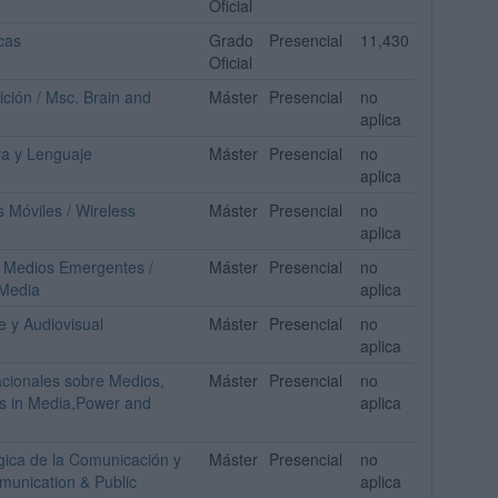
Oficial
cas
Grado
Presencial
11,430
Oficial
ición / Msc. Brain and
Máster
Presencial
no
aplica
va y Lenguaje
Máster
Presencial
no
aplica
 Móviles / Wireless
Máster
Presencial
no
aplica
 y Medios Emergentes /
Máster
Presencial
no
 Media
aplica
e y Audiovisual
Máster
Presencial
no
aplica
acionales sobre Medios,
Máster
Presencial
no
ies in Media,Power and
aplica
égica de la Comunicación y
Máster
Presencial
no
mmunication & Public
aplica