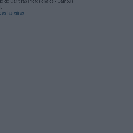
cio de Carreras Profesionales - Campus
l.
das las cifras