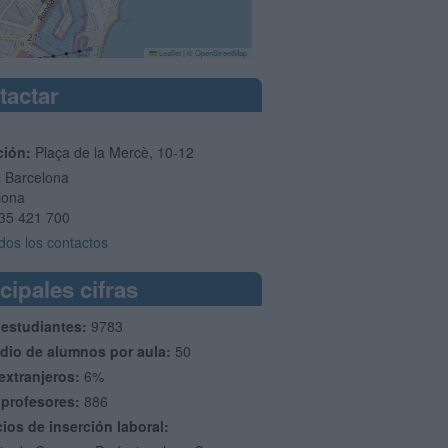
Leaflet
|
©
OpenStreetMap
tactar
ción:
Plaça de la Mercè, 10-12
2
Barcelona
lona
35 421 700
dos los contactos
cipales cifras
 estudiantes:
9783
dio de alumnos por aula:
50
extranjeros:
6%
 profesores:
886
cios de inserción laboral: