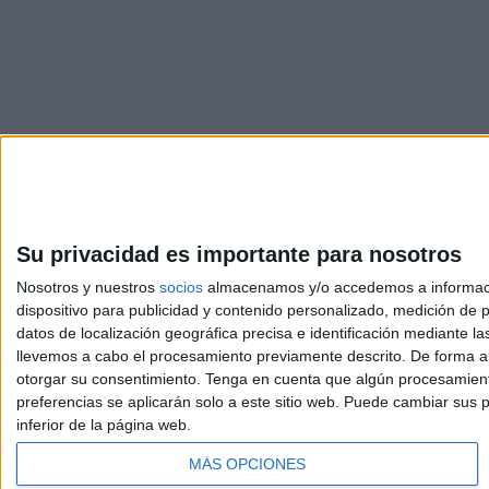
Su privacidad es importante para nosotros
Nosotros y nuestros
socios
almacenamos y/o accedemos a información
dispositivo para publicidad y contenido personalizado, medición de pu
Avis
datos de localización geográfica precisa e identificación mediante l
© 2003-2026
Compá
llevemos a cabo el procesamiento previamente descrito. De forma al
otorgar su consentimiento.
Tenga en cuenta que algún procesamiento
preferencias se aplicarán solo a este sitio web. Puede cambiar sus p
inferior de la página web.
MÁS OPCIONES