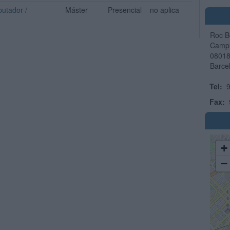
putador /
Máster
Presencial
no aplica
Roc B
Campu
0801
Barce
Tel:
9
Fax:
+
−