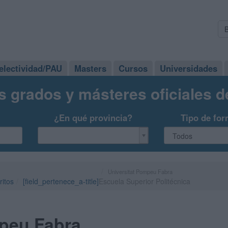
electividad/PAU
Masters
Cursos
Universidades
s grados y másteres oficiales 
¿En qué provincia?
Tipo de for
Universitat Pompeu Fabra
ritos
[field_pertenece_a-title]
Escuela Superior Politécnica
mpeu Fabra