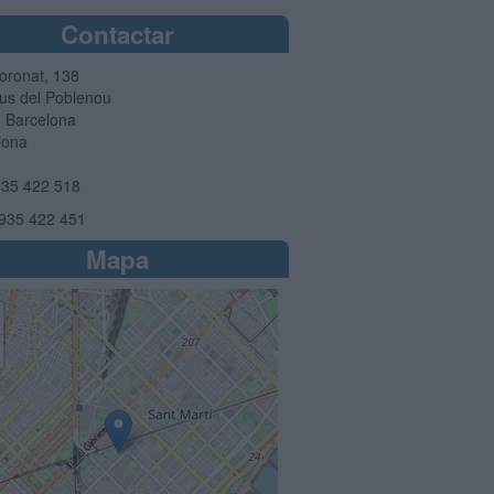
Contactar
oronat, 138
s del Poblenou
8
Barcelona
lona
35 422 518
935 422 451
Mapa