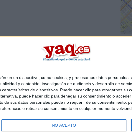
 en un dispositivo, como cookies, y procesamos datos personales, co
Quiénes somos
|
Contactar
|
Anúnciate
blicidad y contenido, investigación de audiencia y desarrollo de servic
o legal
|
Politica de privacidad
|
Condiciones generales
|
Política de co
as características de dispositivos. Puede hacer clic para otorgarnos su
s Mediterráneo S.L.
- Diego de León 47 - 28006 Madrid [ESPAÑA] - T
ternativa, puede hacer clic para denegar su consentimiento o acceder
 de sus datos personales puede no requerir de su consentimiento, per
referencias o retirar su consentimiento en cualquier momento volviendo 
NO ACEPTO