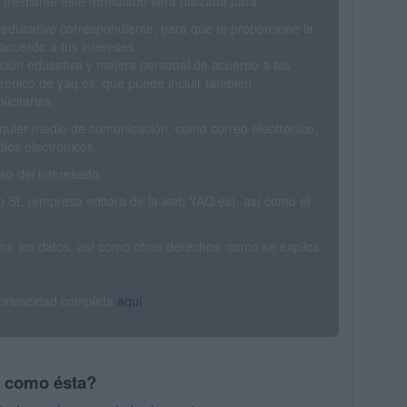
mediante este formulario será utilizada para:
 educativo correspondiente, para que te proporcione la
acuerdo a tus intereses.
ción educativa y mejora personal de acuerdo a tus
trónico de yaq.es, que puede incluir también
icitarias.
ualquier medio de comunicación, como correo electrónico,
ios electrónicos.
o del interesado.
SL (empresa editora de la web YAQ.es), así como el
rimir los datos, así como otros derechos, como se explica
 privacidad completa
aquí
.
s como ésta?