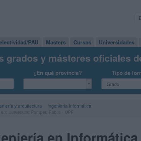
electividad/PAU
Masters
Cursos
Universidades
s grados y másteres oficiales 
¿En qué provincia?
Tipo de for
eniería y arquitectura
Ingeniería Informática
a en: Universitat Pompeu Fabra - UPF
eniería en Informática