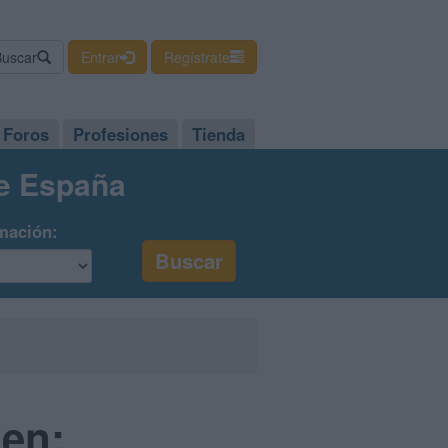
Buscar
Entrar
Regístrate
Foros
Profesiones
Tienda
de España
mación:
 en: