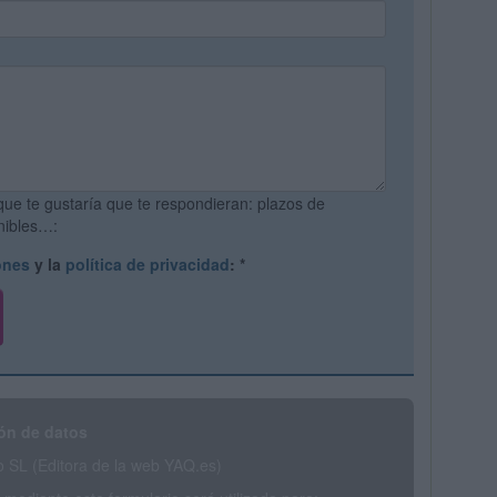
que te gustaría que te respondieran: plazos de
onibles…:
ones
y la
política de privacidad
:
*
ón de datos
SL (Editora de la web YAQ.es)