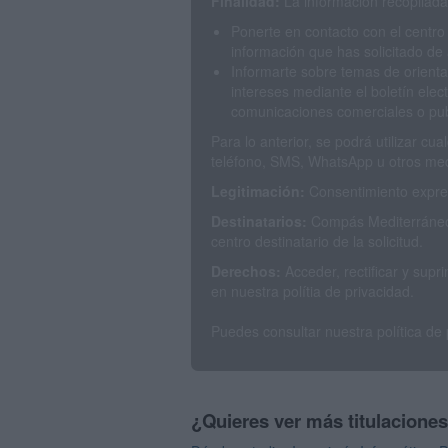
Finalidad:
La información recopilada 
Ponerte en contacto con el centro
información que has solicitado de 
Informarte sobre temas de orienta
intereses mediante el boletín elec
comunicaciones comerciales o publ
Para lo anterior, se podrá utilizar c
teléfono, SMS, WhatsApp u otros med
Legitimación:
Consentimiento expres
Destinatarios:
Compás Mediterráneo 
centro destinatario de la solicitud.
Derechos:
Acceder, rectificar y sup
en nuestra polítia de privacidad.
Puedes consultar nuestra política de
¿Quieres ver más titulacione