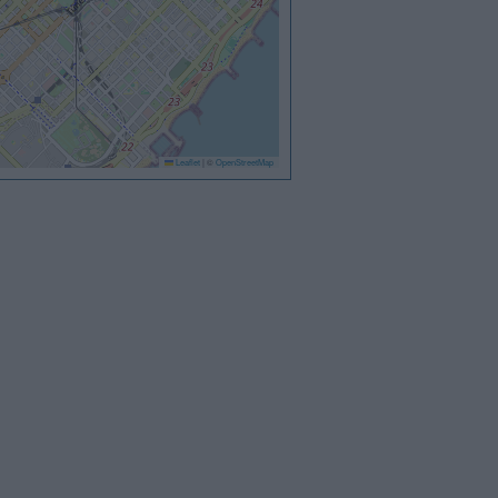
Leaflet
|
©
OpenStreetMap