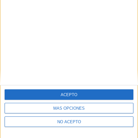
Derechos:
Acceder, rectificar y suprimir los datos, así
como otros derechos, como se explica en nuestra polítia de
privacidad.
Puedes consultar nuestra política de privacidad completa
aquí
.
¿Quieres ver más titulaciones como ésta?
Dónde estudiar Ciencias Biomédicas: Pincha aquí para ver todas
las opciones
¿Necesitas alojamiento universitario en
Barcelona?
ACEPTO
>> Residencias de estudiantes y colegios mayores en Barcelona
MÁS OPCIONES
¿Decidiendo si estudiar esto?
NO ACEPTO
Pídeles información ¡GRATIS!