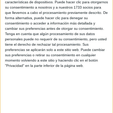
características de dispositivos. Puede hacer clic para otorgarnos
Tu email:
*
su consentimiento a nosotros y a nuestros 1733 socios para
que llevemos a cabo el procesamiento previamente descrito. De
¿Qué quieres preguntar?
*
forma alternativa, puede hacer clic para denegar su
consentimiento o acceder a información más detallada y
cambiar sus preferencias antes de otorgar su consentimiento.
Tenga en cuenta que algún procesamiento de sus datos
personales puede no requerir de su consentimiento, pero usted
tiene el derecho de rechazar tal procesamiento. Sus
preferencias se aplicarán solo a este sitio web. Puede cambiar
Escribe aquí las dudas o preguntas que te gustaría que te
sus preferencias o retirar su consentimiento en cualquier
respondieran: plazos de preinscripción, precios, plazas
momento volviendo a este sitio y haciendo clic en el botón
disponibles…:
"Privacidad" en la parte inferior de la página web.
Acepto los
términos y condiciones
y la
política de
privacidad
:
*