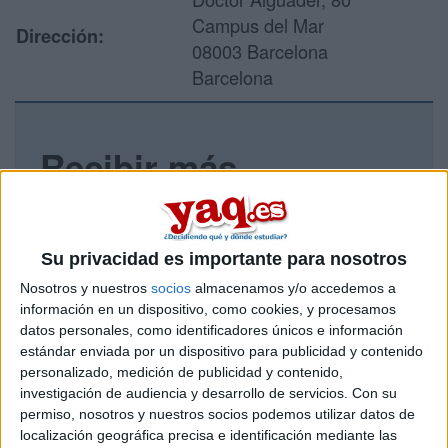
Campus del Mar
Dirección:
08003 Barcelona
Barcelona
Recibir más
información
Rellena este formulario con tus datos y un texto con las
Su privacidad es importante para nosotros
preguntas que quieres hacer. Al pulsar el botón de enviar,
los datos y la pregunta que has introducido se enviarán
Nosotros y nuestros
socios
almacenamos y/o accedemos a
por correo electrónico al centro educativo para que te
información en un dispositivo, como cookies, y procesamos
respondan ellos directamente.
datos personales, como identificadores únicos e información
estándar enviada por un dispositivo para publicidad y contenido
Tu nombre:
*
personalizado, medición de publicidad y contenido,
investigación de audiencia y desarrollo de servicios.
Con su
Tus apellidos:
*
permiso, nosotros y nuestros socios podemos utilizar datos de
localización geográfica precisa e identificación mediante las