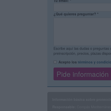
Tu email:
*
¿Qué quieres preguntar?
*
Escribe aquí las dudas o preguntas 
preinscripción, precios, plazas disp
Acepto los
términos y condici
Información básica sobre protecci
Responsable:
Compás Mediterráneo 