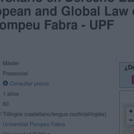
opean and Global Law 
Pompeu Fabra - UPF
Máster
¿De
Presencial
Consultar precio
1 años
60
+
:
Trilingüe (castellano/lengua cooficial/inglés)
−
Universitat Pompeu Fabra