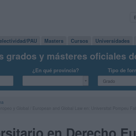
electividad/PAU
Masters
Cursos
Universidades
s grados y másteres oficiales 
¿En qué provincia?
Tipo de for
na
uropeo y Global / European and Global Law en: Universitat Pompeu Fa
rsitario en Derecho E