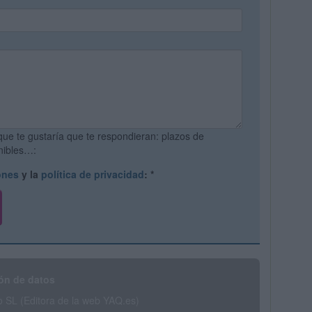
que te gustaría que te respondieran: plazos de
onibles…:
ones
y la
política de privacidad
:
*
ón de datos
SL (Editora de la web YAQ.es)