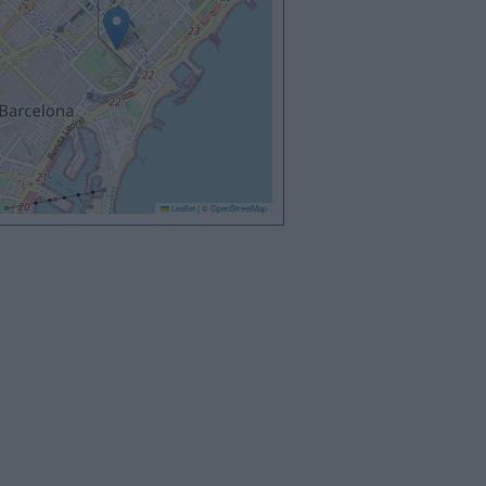
Leaflet
|
©
OpenStreetMap