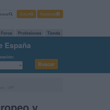
Buscar
Entrar
Regístrate
Foros
Profesiones
Tienda
de España
mación:
bra - UPF
uropeo y