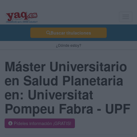
Toggl
navig
Buscar titulaciones
¿Dónde estoy?
Máster Universitario
en Salud Planetaria
en: Universitat
Pompeu Fabra - UPF
Pídeles información ¡GRATIS!