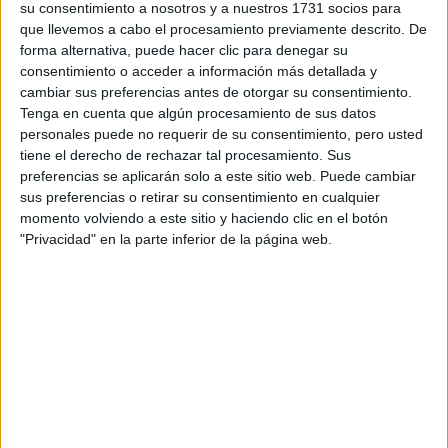
¿Qué quieres preguntar?
*
su consentimiento a nosotros y a nuestros 1731 socios para
que llevemos a cabo el procesamiento previamente descrito. De
forma alternativa, puede hacer clic para denegar su
consentimiento o acceder a información más detallada y
cambiar sus preferencias antes de otorgar su consentimiento.
Tenga en cuenta que algún procesamiento de sus datos
personales puede no requerir de su consentimiento, pero usted
Escribe aquí las dudas o preguntas que te gustaría que te
tiene el derecho de rechazar tal procesamiento. Sus
respondieran: plazos de preinscripción, precios, plazas
preferencias se aplicarán solo a este sitio web. Puede cambiar
disponibles…:
sus preferencias o retirar su consentimiento en cualquier
momento volviendo a este sitio y haciendo clic en el botón
Acepto los
términos y condiciones
y la
política de
"Privacidad" en la parte inferior de la página web.
privacidad
:
*
Información básica sobre protección de datos
Responsable:
Compás Mediterráneo SL (Editora de la
web YAQ.es)