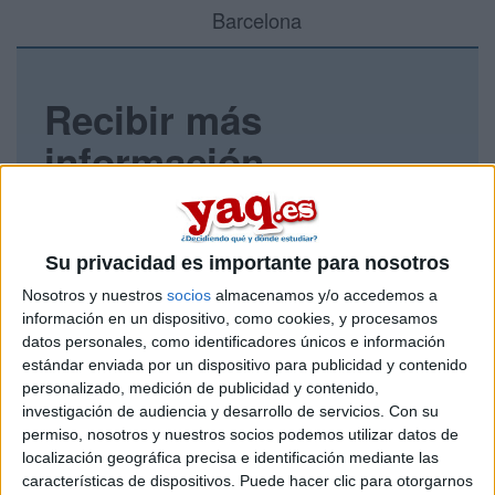
Barcelona
Recibir más
información
Rellena este formulario con tus datos y un texto con las
preguntas que quieres hacer. Al pulsar el botón de enviar,
los datos y la pregunta que has introducido se enviarán
Su privacidad es importante para nosotros
por correo electrónico al centro educativo para que te
respondan ellos directamente.
Nosotros y nuestros
socios
almacenamos y/o accedemos a
información en un dispositivo, como cookies, y procesamos
Tu nombre:
*
datos personales, como identificadores únicos e información
estándar enviada por un dispositivo para publicidad y contenido
Tus apellidos:
*
personalizado, medición de publicidad y contenido,
investigación de audiencia y desarrollo de servicios.
Con su
permiso, nosotros y nuestros socios podemos utilizar datos de
Tu email:
*
localización geográfica precisa e identificación mediante las
características de dispositivos. Puede hacer clic para otorgarnos