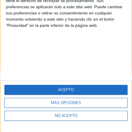
Sevilla
(1)
tiene el derecho de rechazar tal procesamiento. Sus
Valencia
(1)
preferencias se aplicarán solo a este sitio web. Puede cambiar
Vizcaya
(1)
sus preferencias o retirar su consentimiento en cualquier
Zaragoza
(1)
momento volviendo a este sitio y haciendo clic en el botón
"Privacidad" en la parte inferior de la página web.
ACEPTO
Quiénes somos
|
Contactar
|
Anúnciate
MÁS OPCIONES
Aviso legal
|
Politica de privacidad
|
Condiciones generales
|
Política
de cookies
NO ACEPTO
© 2003-2026
Compás Mediterráneo S.L.
- Diego de León 47 - 28006
Madrid [ESPAÑA] - Tel. +34 91 593 2767