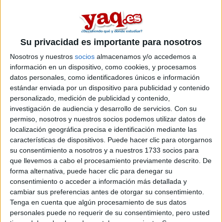
másters en farmacia entre los que puedes elegir. Estos estudios
están asociados a la rama de Ciencias de la salud.
Máster Universitario en
Presencial |
León
Producción en Industrias Farmacéuticas
Su privacidad es importante para nosotros
UNIVERSIDAD DE LEóN
(Universidad Pública)
Nosotros y nuestros
socios
almacenamos y/o accedemos a
Tipo:
Máster
información en un dispositivo, como cookies, y procesamos
datos personales, como identificadores únicos e información
Pídeles información ¡GRATIS!
estándar enviada por un dispositivo para publicidad y contenido
personalizado, medición de publicidad y contenido,
investigación de audiencia y desarrollo de servicios.
Con su
Seleccionar por provincia
permiso, nosotros y nuestros socios podemos utilizar datos de
localización geográfica precisa e identificación mediante las
Alicante
(1)
características de dispositivos. Puede hacer clic para otorgarnos
Barcelona
(6)
su consentimiento a nosotros y a nuestros 1733 socios para
A Coruña
(1)
que llevemos a cabo el procesamiento previamente descrito. De
Castellón
(1)
forma alternativa, puede hacer clic para denegar su
Granada
(2)
consentimiento o acceder a información más detallada y
León
(1)
cambiar sus preferencias antes de otorgar su consentimiento.
Madrid
(8)
Tenga en cuenta que algún procesamiento de sus datos
Navarra
(1)
Salamanca
(2)
personales puede no requerir de su consentimiento, pero usted