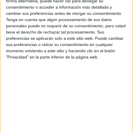
forma alternativa, puede hacer clic para denegar su
Tu email:
*
consentimiento o acceder a información más detallada y
cambiar sus preferencias antes de otorgar su consentimiento.
Acepto los
términos y condiciones
y la
política de
Tenga en cuenta que algún procesamiento de sus datos
privacidad
:
*
personales puede no requerir de su consentimiento, pero usted
tiene el derecho de rechazar tal procesamiento. Sus
preferencias se aplicarán solo a este sitio web. Puede cambiar
sus preferencias o retirar su consentimiento en cualquier
momento volviendo a este sitio y haciendo clic en el botón
"Privacidad" en la parte inferior de la página web.
Información básica sobre protección de datos
Responsable:
Compás Mediterráneo SL (Editora de la
web YAQ.es)
Finalidad:
La información recopilada mediante este
formulario será utilizada para:
Ponerte en contacto con el centro educativo
correspondiente, para que te proporcione la información
que has solicitado de acuerdo a tus intereses.
Informarte sobre temas de orientación educativa y