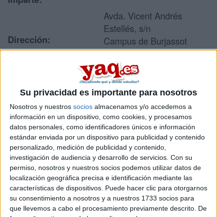
Avda. Vicent Andrés
Estellés, s/n
Dirección:
Campus de Burjassot
46100 Burjassot
Valencia
Su privacidad es importante para nosotros
Recibir más
Nosotros y nuestros
socios
almacenamos y/o accedemos a
información en un dispositivo, como cookies, y procesamos
información
datos personales, como identificadores únicos e información
estándar enviada por un dispositivo para publicidad y contenido
Rellena este formulario con tus datos y te pondremos en
personalizado, medición de publicidad y contenido,
contacto directamente con la universidad o centro.
investigación de audiencia y desarrollo de servicios.
Con su
permiso, nosotros y nuestros socios podemos utilizar datos de
Tu nombre:
*
localización geográfica precisa e identificación mediante las
características de dispositivos. Puede hacer clic para otorgarnos
Tus apellidos:
*
su consentimiento a nosotros y a nuestros 1733 socios para
que llevemos a cabo el procesamiento previamente descrito. De