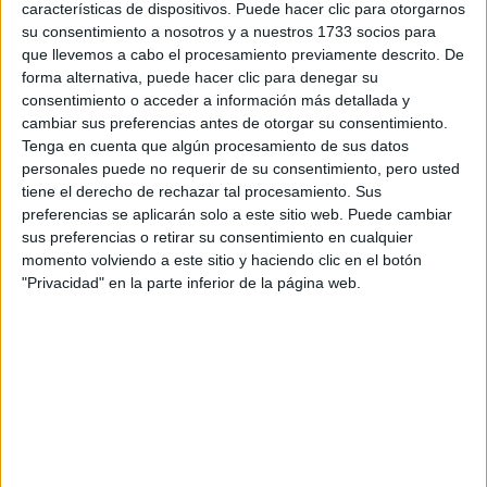
características de dispositivos. Puede hacer clic para otorgarnos
Tu email:
*
su consentimiento a nosotros y a nuestros 1733 socios para
que llevemos a cabo el procesamiento previamente descrito. De
¿Qué quieres preguntar?
*
forma alternativa, puede hacer clic para denegar su
consentimiento o acceder a información más detallada y
cambiar sus preferencias antes de otorgar su consentimiento.
Tenga en cuenta que algún procesamiento de sus datos
personales puede no requerir de su consentimiento, pero usted
tiene el derecho de rechazar tal procesamiento. Sus
preferencias se aplicarán solo a este sitio web. Puede cambiar
Escribe aquí las dudas o preguntas que te gustaría que te
sus preferencias o retirar su consentimiento en cualquier
respondieran: plazos de preinscripción, precios, plazas
momento volviendo a este sitio y haciendo clic en el botón
disponibles…:
"Privacidad" en la parte inferior de la página web.
Acepto los
términos y condiciones
y la
política de
privacidad
:
*