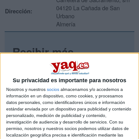
04120 La Cañada de San
Dirección:
Urbano
Almería
Recibir más
información
Rellena este formulario con tus datos y un texto con las
Su privacidad es importante para nosotros
preguntas que quieres hacer. Al pulsar el botón de enviar,
los datos y la pregunta que has introducido se enviarán
Nosotros y nuestros
socios
almacenamos y/o accedemos a
por correo electrónico al centro educativo para que te
información en un dispositivo, como cookies, y procesamos
respondan ellos directamente.
datos personales, como identificadores únicos e información
estándar enviada por un dispositivo para publicidad y contenido
Tu nombre:
*
personalizado, medición de publicidad y contenido,
investigación de audiencia y desarrollo de servicios.
Con su
Tus apellidos:
*
permiso, nosotros y nuestros socios podemos utilizar datos de
localización geográfica precisa e identificación mediante las