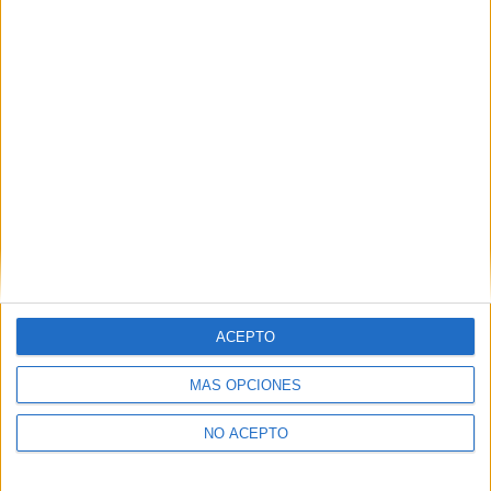
Derechos:
Acceder, rectificar y suprimir los datos, así
como otros derechos, como se explica en nuestra polítia de
privacidad.
Puedes consultar nuestra política de privacidad completa
aquí
.
¿Quieres ver más titulaciones como ésta?
Dónde estudiar Finanzas y Contabilidad: Pincha aquí para ver
todas las opciones
¿Necesitas alojamiento universitario en
Almería?
ACEPTO
>> Residencias de estudiantes y colegios mayores en Almería
MÁS OPCIONES
¿Decidiendo si estudiar esto?
NO ACEPTO
Pídeles información ¡GRATIS!