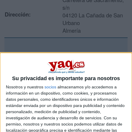
s/n
Dirección:
04120 La Cañada de San
Urbano
Almería
Recibir más
información
Su privacidad es importante para nosotros
Rellena este formulario con tus datos y un texto con las
preguntas que quieres hacer. Al pulsar el botón de enviar,
Nosotros y nuestros
socios
almacenamos y/o accedemos a
los datos y la pregunta que has introducido se enviarán
información en un dispositivo, como cookies, y procesamos
por correo electrónico al centro educativo para que te
datos personales, como identificadores únicos e información
respondan ellos directamente.
estándar enviada por un dispositivo para publicidad y contenido
Tu nombre:
*
personalizado, medición de publicidad y contenido,
investigación de audiencia y desarrollo de servicios.
Con su
permiso, nosotros y nuestros socios podemos utilizar datos de
Tus apellidos:
*
localización geográfica precisa e identificación mediante las