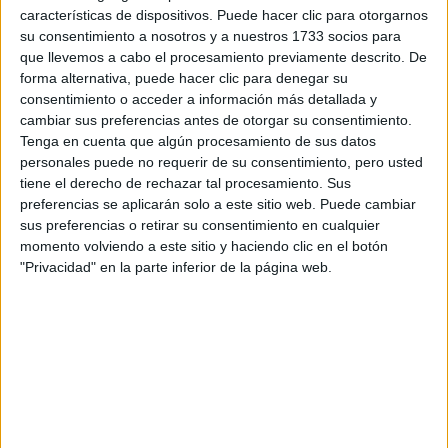
características de dispositivos. Puede hacer clic para otorgarnos
su consentimiento a nosotros y a nuestros 1733 socios para
Tu email:
*
que llevemos a cabo el procesamiento previamente descrito. De
forma alternativa, puede hacer clic para denegar su
¿Qué quieres preguntar?
*
consentimiento o acceder a información más detallada y
cambiar sus preferencias antes de otorgar su consentimiento.
Tenga en cuenta que algún procesamiento de sus datos
personales puede no requerir de su consentimiento, pero usted
tiene el derecho de rechazar tal procesamiento. Sus
preferencias se aplicarán solo a este sitio web. Puede cambiar
sus preferencias o retirar su consentimiento en cualquier
Escribe aquí las dudas o preguntas que te gustaría que te
momento volviendo a este sitio y haciendo clic en el botón
respondieran: plazos de preinscripción, precios, plazas
"Privacidad" en la parte inferior de la página web.
disponibles…:
Acepto los
términos y condiciones
y la
política de
privacidad
:
*